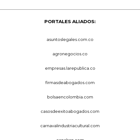
PORTALES ALIADOS:
asuntoslegales.com.co
agronegocios.co
empresas.larepublica.co
firmasdeabogados.com
bolsaencolombia.com
casosdeexitoabogados.com
carnavalindustriacultural.com
canalrcn.com