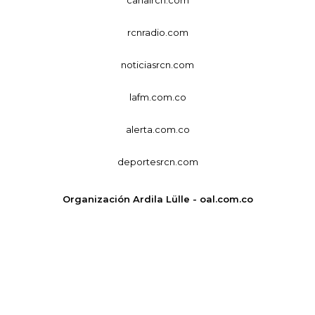
rcnradio.com
noticiasrcn.com
lafm.com.co
alerta.com.co
deportesrcn.com
Organización Ardila Lülle - oal.com.co