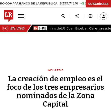
$ 399.745,16
+$ 2.295,71
+0,58%
A BANCO DE LA REPÚBLICA
TASA
SUSCRÍBASE
EN VIVO
#InsideLR | Juan Esteban Calle, presi
INDUSTRIA
La creación de empleo es el
foco de los tres empresarios
nominados de la Zona
Capital