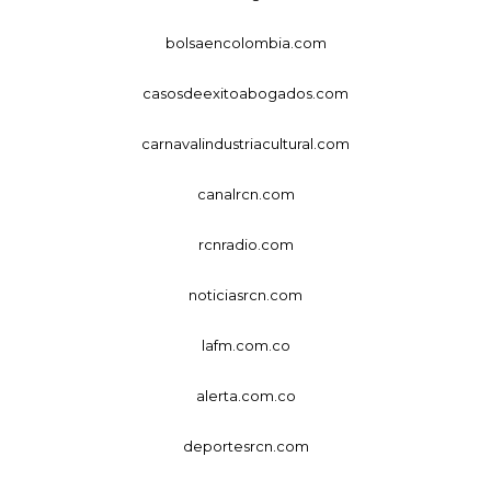
bolsaencolombia.com
casosdeexitoabogados.com
carnavalindustriacultural.com
canalrcn.com
rcnradio.com
noticiasrcn.com
lafm.com.co
alerta.com.co
deportesrcn.com