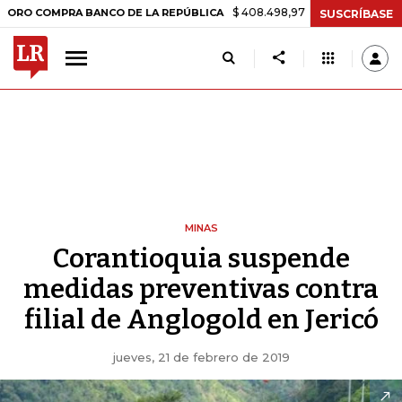
$ 408.498,97
+$ 8.753,81
+2,19%
MPRA BANCO DE LA REPÚBLICA
T
SUSCRÍBASE
MINAS
Corantioquia suspende
medidas preventivas contra
filial de Anglogold en Jericó
jueves, 21 de febrero de 2019