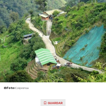
Foto:
Colprensa
GUARDAR