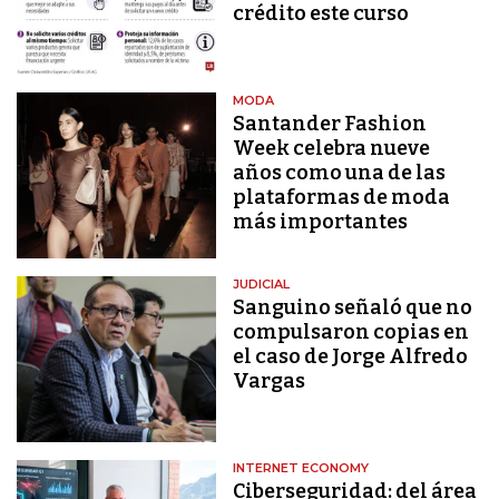
crédito este curso
MODA
Santander Fashion
Week celebra nueve
años como una de las
plataformas de moda
más importantes
JUDICIAL
Sanguino señaló que no
compulsaron copias en
el caso de Jorge Alfredo
Vargas
INTERNET ECONOMY
Ciberseguridad: del área