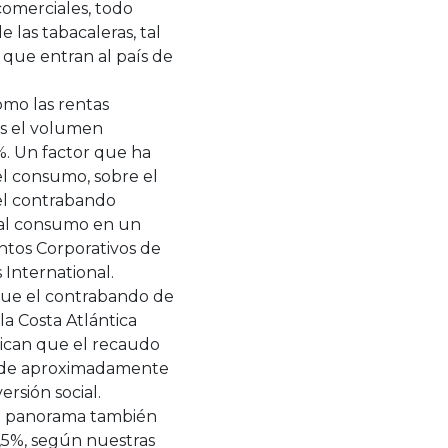
 comerciales, todo
 las tabacaleras, tal
 que entran al país de
omo las rentas
os el volumen
%. Un factor que ha
del consumo, sobre el
el contrabando
 al consumo en un
ntos Corporativos de
 International.
 que el contrabando de
 la Costa Atlántica
dican que el recaudo
es de aproximadamente
ersión social.
el panorama también
,5%, según nuestras