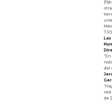
(fáb
otra
tien
una 
Mien
7.0
Las
Hum
Dir
“En 
red
del
Jer
Ger
“Ha
rest
de 2