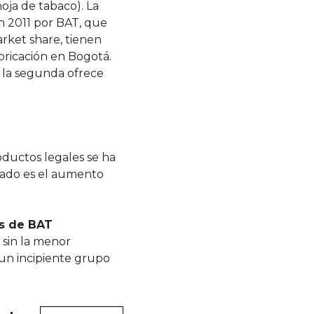
hoja de tabaco). La
en 2011 por BAT, que
rket share, tienen
bricación en Bogotá.
, la segunda ofrece
oductos legales se ha
tado es el aumento
os de BAT
 sin la menor
a un incipiente grupo