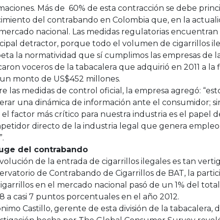
imaciones. Más de 60% de esta contracción se debe princ
cimiento del contrabando en Colombia que, en la actual
 mercado nacional. Las medidas regulatorias encuentran
cipal detractor, porque todo el volumen de cigarrillos il
eta la normatividad que sí cumplimos las empresas de la 
caron voceros de la tabacalera que adquirió en 2011 a la 
 un monto de US$452 millones.
e las medidas de control oficial, la empresa agregó: “es
erar una dinámica de información ante el consumidor; s
el factor más crítico para nuestra industria es el pape
etidor directo de la industria legal que genera empleo 
”.
auge del contrabando
volución de la entrada de cigarrillos ilegales es tan vert
rvatorio de Contrabando de Cigarrillos de BAT, la partic
igarrillos en el mercado nacional pasó de un 1% del tot
 a casi 7 puntos porcentuales en el año 2012.
nimo Castillo, gerente de esta división de la tabacalera,