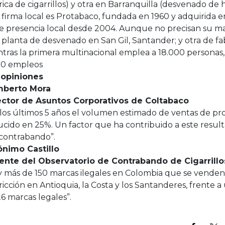
rica de cigarrillos) y otra en Barranquilla (desvenado de 
 firma local es Protabaco, fundada en 1960 y adquirida 
e presencia local desde 2004. Aunque no precisan su ma
planta de desvenado en San Gil, Santander; y otra de fa
tras la primera multinacional emplea a 18.000 personas
00 empleos
 opiniones
berto Mora
ector de Asuntos Corporativos de Coltabaco
los últimos 5 años el volumen estimado de ventas de pr
ucido en 25%. Un factor que ha contribuido a este resul
 contrabando”.
ónimo Castillo
ente del Observatorio de Contrabando de Cigarrill
y más de 150 marcas ilegales en Colombia que se venden
ricción en Antioquia, la Costa y los Santanderes, frente 
6 marcas legales”.