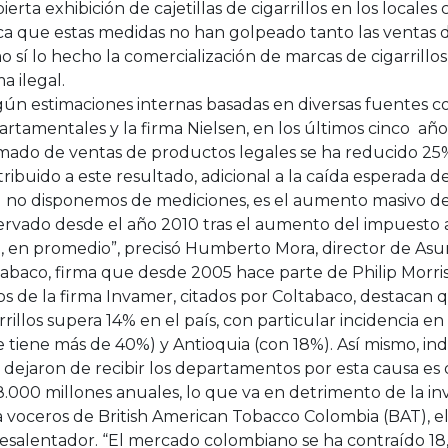
bierta exhibición de cajetillas de cigarrillos en los locales
ca que estas medidas no han golpeado tanto las ventas de
 sí lo hecho la comercialización de marcas de cigarrillos
a ilegal.
ún estimaciones internas basadas en diversas fuentes c
rtamentales y la firma Nielsen, en los últimos cinco añ
imado de ventas de productos legales se ha reducido 25
ribuido a este resultado, adicional a la caída esperada 
l no disponemos de mediciones, es el aumento masivo d
ervado desde el año 2010 tras el aumento del impuesto
, en promedio”, precisó Humberto Mora, director de Asu
abaco, firma que desde 2005 hace parte de Philip Morris
s de la firma Invamer, citados por Coltabaco, destacan
rrillos supera 14% en el país, con particular incidencia en
 tiene más de 40%) y Antioquia (con 18%). Así mismo, in
 dejaron de recibir los departamentos por esta causa 
.000 millones anuales, lo que va en detrimento de la inv
a voceros de British American Tobacco Colombia (BAT), 
desalentador. “El mercado colombiano se ha contraído 18