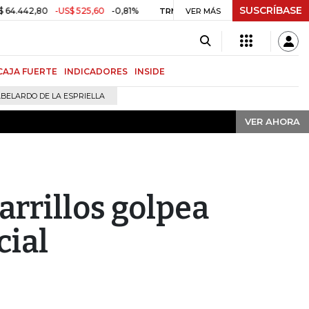
SUSCRÍBASE
VER AHORA
,80
-US$ 525,60
-0,81%
$ 3.157,43
-$ 21,97
-0,69%
TRM
VER MÁS
MSCI 
CAJA FUERTE
INDICADORES
INSIDE
BELARDO DE LA ESPRIELLA
VER AHORA
arrillos golpea
cial