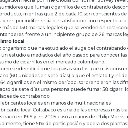
estigación hecha por The Global Consumer Survey revel
sumidores que fuman cigarrillos de contrabando descono
producto, mientras que 2 de cada 10 son conscientes de s
ieren por indiferencia o insatisfacción con respecto a la 
 más de 150 marcas ilegales que se venden sin restricció
ntanderes, frente a un incipiente grupo de 26 marcas legal
istro local
o organismo que ha estudiado el auge del contrabando 
 un estudio a mediados del año pasado para conocer las
sumo de cigarrillos en el mercado colombiano.
como se identificó que los paisas son los que más consum
na (80 unidades en siete días) o que el estrato 1 y 2 li
64 cigarrillos en el mismo período, sorprendieron las cif
apso de siete días una persona puede fumar 58 cigarrillo
dades de contrabando.
fabricantes locales en manos de multinacionales
abricante local Coltabaco es una de las empresas más trad
 nació en 1919 y en 2005 pasó a manos de Philip Morris I
almente, tiene 51% de participación y opera dos plantas