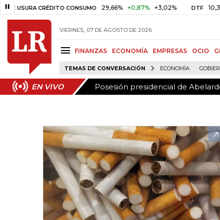
Posesión presidencial de Abelardo
EN VIVO
29,66%
+0,87%
+3,02%
10,34%
+0,
SURA CRÉDITO CONSUMO
DTF
VIERNES, 07 DE AGOSTO DE 2026
FINANZAS
ECONOMÍA
EMPRESAS
OCIO
G
TEMAS DE CONVERSACIÓN
ECONOMÍA
GOBIE
Posesión presidencial de Abelardo
EN VIVO