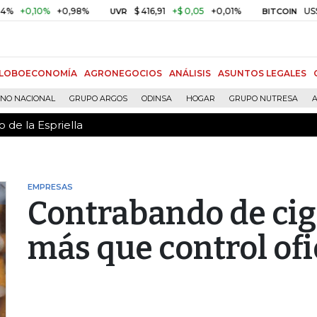
 de la Espriella
10%
+0,98%
$ 416,91
+$ 0,05
+0,01%
US$ 64.442
UVR
BITCOIN
LOBOECONOMÍA
AGRONEGOCIOS
ANÁLISIS
ASUNTOS LEGALES
RNO NACIONAL
GRUPO ARGOS
ODINSA
HOGAR
GRUPO NUTRESA
A
 de la Espriella
EMPRESAS
Contrabando de cig
más que control ofi