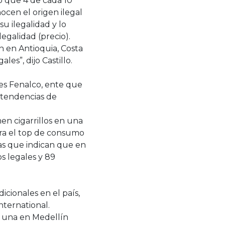
ó que 4 de cada 10
cen el origen ilegal
u ilegalidad y lo
legalidad (precio).
n en Antioquia, Costa
es”, dijo Castillo.
es Fenalco, ente que
 tendencias de
en cigarrillos en una
dera el top de consumo
ras que indican que en
s legales y 89
icionales en el país,
nternational.
: una en Medellín