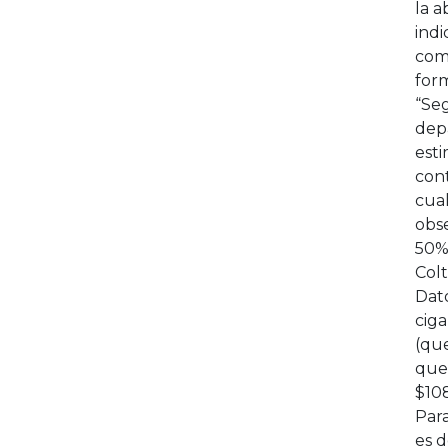
la a
indi
como
form
“Seg
depa
est
cont
cua
obs
50%
Colt
Dato
ciga
(que
que
$108
Par
es 