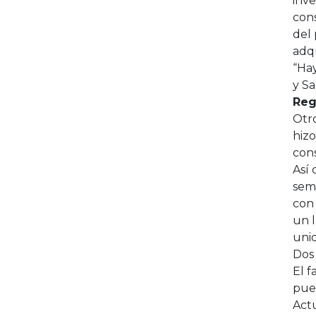
inv
con
del 
adqu
“Hay
y Sa
Reg
Otr
hizo
con
Así 
sema
con 
un l
uni
Dos 
El f
pues
Actu