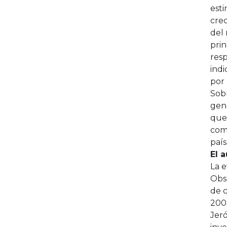
est
cre
del
prin
resp
indi
por
Sobr
gen
que 
comp
país
El 
La e
Obse
de c
2008
Jeró