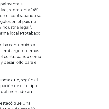
ipalmente al
idad, representa 14%
 en el contrabando su
egales en el país no
industria legal”,
firma local Protabaco,
to ha contribuido a
in embargo, creemos
l del contrabando como
y desarrollo para el
iginosa que, según el
ipación de este tipo
al del mercado en
 destacó que una