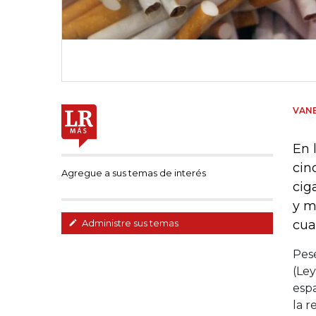
VANE
En 
cin
Agregue a sus temas de interés
cig
y m
cua
Administre sus temas
Pese
(Ley
espa
la r