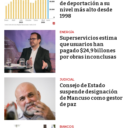
de deportación a su
nivel más alto desde
1998
ENERGÍA
Superservicios estima
que usuarios han
pagado $24,9 billones
por obras inconclusas
JUDICIAL
Consejo de Estado
suspende designación
de Mancuso como gestor
de paz
BANCOS