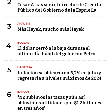
2
César Arias será el director de Crédito
Público del Gobierno de la Espriella
ANÁLISIS
3
Más Hayek, mucho más Hayek
BOLSAS
4
El dólar cerró a la baja durante el
último día hábil del gobierno Petro
HACIENDA
5
Inflación se ubicaría en 6,2% en julio y
regresaría a niveles máximos de 2024
BANCOS
6
"No subimos las tasas y aún así
obtuvimos utilidades por $1,2 billones
en tres años"