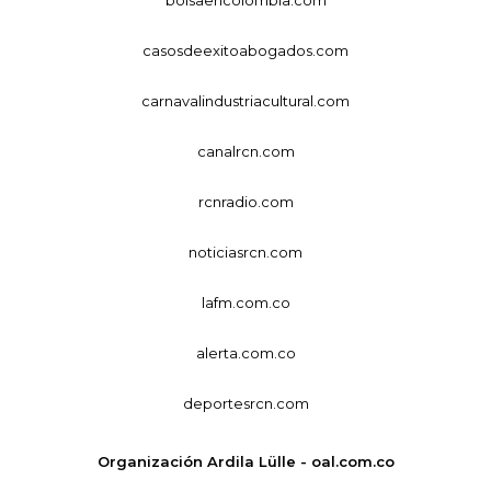
casosdeexitoabogados.com
carnavalindustriacultural.com
canalrcn.com
rcnradio.com
noticiasrcn.com
lafm.com.co
alerta.com.co
deportesrcn.com
Organización Ardila Lülle - oal.com.co