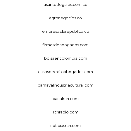
asuntoslegales.com.co
agronegocios.co
empresas.larepublica.co
firmasdeabogados.com
bolsaencolombia.com
casosdeexitoabogados.com
carnavalindustriacultural.com
canalrcn.com
rcnradio.com
noticiasrcn.com