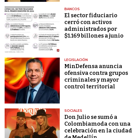
BANCOS
El sector fiduciario
cerró con activos
administrados por
$1.169 billones a junio
LEGISLACIÓN
MinDefensa anuncia
ofensiva contra grupos
criminales y mayor
control territorial
SOCIALES
Don Julio se sumó a
Colombiamoda con una
celebración en la ciudad
de Medellín