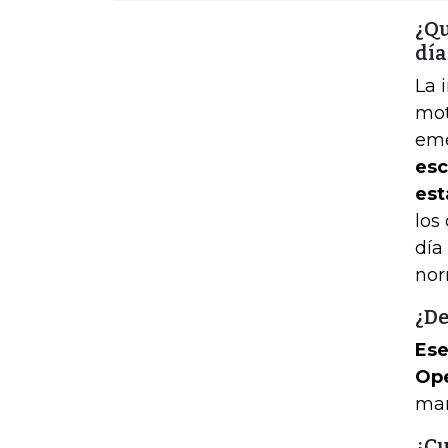
¿Qu
día
La 
mot
eme
esc
est
los
día
nor
¿De
Ese
Ope
man
¿Cu