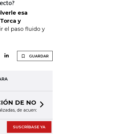
ecto?
lverle esa
Torca y
 el paso fluido y
GUARDAR
ARA
Next slide
as de interés
SUSCRÍBASE YA