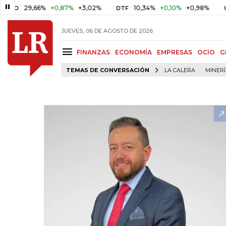
29,66%
+0,87%
+3,02%
10,34%
+0,10%
+0,98%
$ 4
DTF
UVR
JUEVES, 06 DE AGOSTO DE 2026
FINANZAS
ECONOMÍA
EMPRESAS
OCIO
G
TEMAS DE CONVERSACIÓN
LA CALERA
MINER