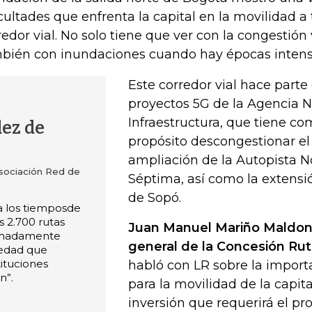
icultades que enfrenta la capital en la movilidad a
redor vial. No solo tiene que ver con la congestión 
bién con inundaciones cuando hay épocas intensa
Este corredor vial hace parte
proyectos 5G de la Agencia N
Infraestructura, que tiene co
ez de
propósito descongestionar el 
ampliación de la Autopista No
Asociación Red de
Séptima, así como la extensi
de Sopó.
a los tiemposde
 2.700 rutas
Juan Manuel Mariño Maldon
imadamente
general de la Concesión Ru
edad que
tituciones
habló con LR sobre la import
n”.
para la movilidad de la capita
inversión que requerirá el pr