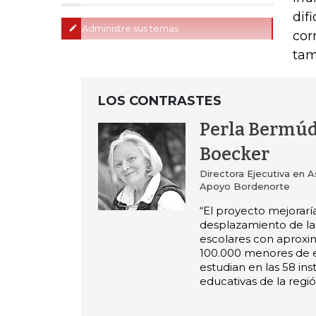
dif
Administre sus temas
cor
tam
LOS CONTRASTES
Perla Bermúd
Boecker
Directora Ejecutiva en 
Apoyo Bordenorte
“El proyecto mejorarí
desplazamiento de las
escolares con aprox
100.000 menores de 
estudian en las 58 ins
educativas de la regió