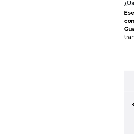
¿Us
Ese
con
Gua
tra