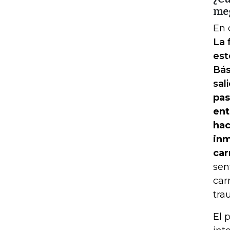
me
En 
La 
est
Bás
sal
pas
ent
hac
inm
car
sen
car
tra
El 