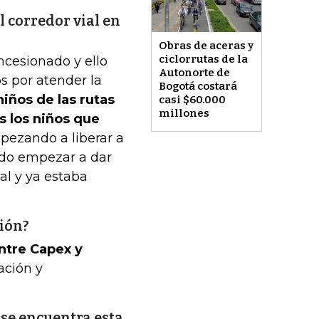
l corredor vial en
Obras de aceras y
ciclorrutas de la
ncesionado y ello
Autonorte de
s por atender la
Bogotá costará
iños de las rutas
casi $60.000
millones
s los niños que
ezando a liberar a
udo empezar a dar
al y ya estaba
sión?
entre Capex y
ración y
 se encuentra esta