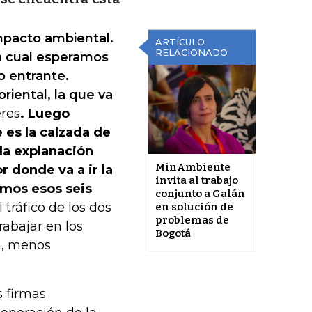
mpacto ambiental.
ARTÍCULO
RELACIONADO
la cual esperamos
o entrante.
riental, la que va
eres
. Luego
 es la calzada de
la explanación
MinAmbiente
r donde va a ir la
invita al trabajo
amos esos seis
conjunto a Galán
ráfico de los dos
en solución de
problemas de
rabajar en los
Bogotá
a, menos
s firmas