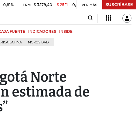
SUSCRÍBASE
$ 3.179,40
-$ 25,11
-0,78%
2.350,94
+6,13
TRM
MSCI COLCAP
VER MÁS
CAJA FUERTE
INDICADORES
INSIDE
RICA LATINA
MOROSIDAD
gotá Norte
ón estimada de
s”