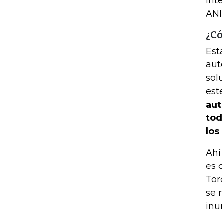
int
ANI
¿Có
Est
aut
sol
est
aut
tod
los
Ahí
es 
Tor
se 
inu