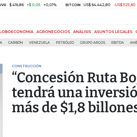
16,86
+$ 0,05
+0,01%
US$ 64.442,80
-US$ 525,60
-0,81%
BITCOIN
LOBOECONOMÍA
AGRONEGOCIOS
ANÁLISIS
ASUNTOS LEGALES
ÍA
CARBÓN
VENEZUELA
PETRÓLEO
GRUPO ARGOS
EBITDA
AMÉ
CONSTRUCCIÓN
“Concesión Ruta Bo
tendrá una inversi
más de $1,8 billone