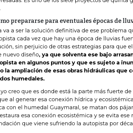
eresadas. Es uno de los siete proyectos de quinta 
.
mo prepararse para eventuales épocas de lluv
a va a ser la solución definitiva de ese problema 
opista cada vez que hay una época de lluvias fuert
ución, sin perjuicio de otras estrategias para que e
e nuevo diseño
, ya que solventa ese bajo arrasa
opista en algunos puntos y que es sujeto a inu
o la ampliación de esas obras hidráulicas que 
 dos humedales.
 yo creo que es donde está la parte más fuerte de
que al generar esa conexión hídrica y ecosistémi
ca con el humedal Guaymaral, se matan dos pájaro
restaura esa conexión ecosistémica y se evita ese 
ndación que viene sufriendo la autopista por déca