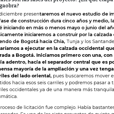
gaobra?
diciembre presen
taremos el nuevo estudio de i
fase de construcción dura cinco años y medio, 
é iniciando en más o menos mayo o junio del añ
icamente iniciaremos a construir por la calzada o
iendo de Bogotá hacia Chía,
Tunja y los Santand
aríamos a ejecutar en la calzada occidental que
rada a Bogotá. Iniciamos primero con una, con 
ia adentro, hacia el separador central que es po
ensa mayoría de la ampliación y una vez teng
riles del lado oriental,
pues buscaremos mover el t
tidos hacia esos seis carriles y podremos pasar a t
riles occidentales ya de una manera más tranquil
umática.
proceso de licitación fue complejo. Había bastante