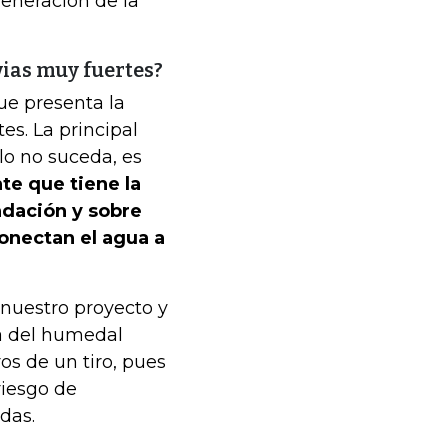
generación de la
ias muy fuertes?
que presenta la
es. La principal
llo no suceda, es
nte que tiene la
ndación y sobre
conectan el agua a
 nuestro proyecto y
ca del humedal
s de un tiro, pues
riesgo de
das.