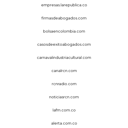
empresas.larepublica.co
firmasdeabogados.com
bolsaencolombia.com
casosdeexitoabogados.com
carnavalindustriacultural.com
canalrcn.com
rcnradio.com
noticiasrcn.com
lafm.com.co
alerta.com.co