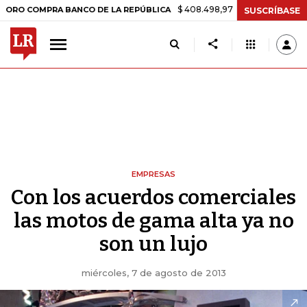
$ 408.498,97
+$ 8.753,81
+2,19%
MPRA BANCO DE LA REPÚBLICA
T
SUSCRÍBASE
EMPRESAS
Con los acuerdos comerciales
las motos de gama alta ya no
son un lujo
miércoles, 7 de agosto de 2013