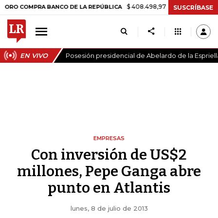
$ 408.498,97
+$ 8.753,81
+2,19%
PRA BANCO DE LA REPÚBLICA
T
SUSCRÍBASE
EN VIVO
Posesión presidencial de Abelardo de la Espriell
EMPRESAS
Con inversión de US$2
millones, Pepe Ganga abre
punto en Atlantis
lunes, 8 de julio de 2013