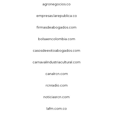
agronegocios.co
empresas.larepublica.co
firmasdeabogados.com
bolsaencolombia.com
casosdeexitoabogados.com
carnavalindustriacultural.com
canalrcn.com
rcnradio.com
noticiasrcn.com
lafm.com.co