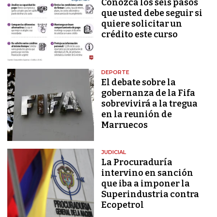
Conozca los seis pasos
que usted debe seguir si
quiere solicitar un
crédito este curso
DEPORTE
El debate sobre la
gobernanza de la Fifa
sobrevivirá a la tregua
en la reunión de
Marruecos
JUDICIAL
La Procuraduría
intervino en sanción
que iba a imponer la
Superindustria contra
Ecopetrol