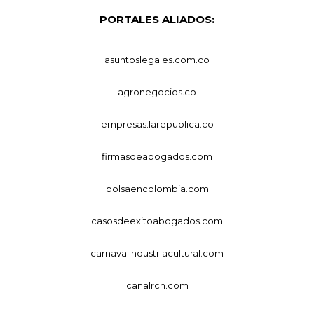
PORTALES ALIADOS:
asuntoslegales.com.co
agronegocios.co
empresas.larepublica.co
firmasdeabogados.com
bolsaencolombia.com
casosdeexitoabogados.com
carnavalindustriacultural.com
canalrcn.com