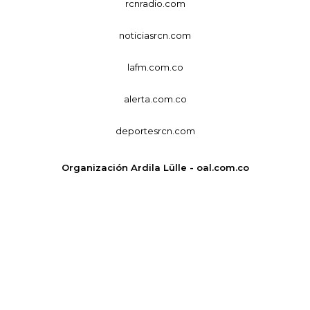
rcnradio.com
noticiasrcn.com
lafm.com.co
alerta.com.co
deportesrcn.com
Organización Ardila Lülle - oal.com.co