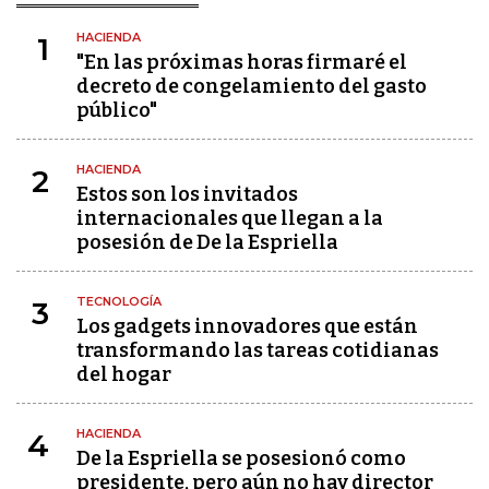
HACIENDA
1
"En las próximas horas firmaré el
decreto de congelamiento del gasto
público"
HACIENDA
2
Estos son los invitados
internacionales que llegan a la
posesión de De la Espriella
TECNOLOGÍA
3
Los gadgets innovadores que están
transformando las tareas cotidianas
del hogar
HACIENDA
4
De la Espriella se posesionó como
presidente, pero aún no hay director