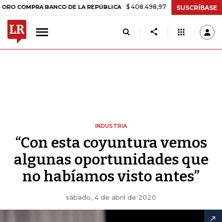
$ 408.498,97
+$ 8.753,81
+2,19%
MPRA BANCO DE LA REPÚBLICA
T
SUSCRÍBASE
INDUSTRIA
“Con esta coyuntura vemos
algunas oportunidades que
no habíamos visto antes”
sábado, 4 de abril de 2020