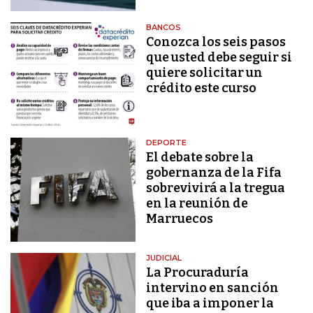
BANCOS
Conozca los seis pasos
que usted debe seguir si
quiere solicitar un
crédito este curso
DEPORTE
El debate sobre la
gobernanza de la Fifa
sobrevivirá a la tregua
en la reunión de
Marruecos
JUDICIAL
La Procuraduría
intervino en sanción
que iba a imponer la