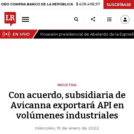
$ 408.498,97
+$ 8.753,81
+2,19%
MPRA BANCO DE LA REPÚBLICA
T
SUSCRÍBASE
EN VIVO
Posesión presidencial de Abelardo de la Espriell
INDUSTRIA
Con acuerdo, subsidiaria de
Avicanna exportará API en
volúmenes industriales
miércoles, 19 de enero de 2022