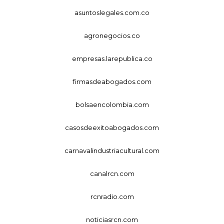
asuntoslegales.com.co
agronegocios.co
empresas.larepublica.co
firmasdeabogados.com
bolsaencolombia.com
casosdeexitoabogados.com
carnavalindustriacultural.com
canalrcn.com
rcnradio.com
noticiasrcn.com