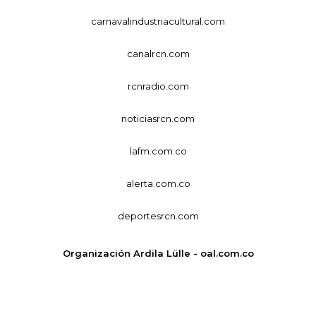
carnavalindustriacultural.com
canalrcn.com
rcnradio.com
noticiasrcn.com
lafm.com.co
alerta.com.co
deportesrcn.com
Organización Ardila Lülle - oal.com.co