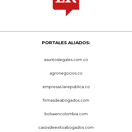
PORTALES ALIADOS:
asuntoslegales.com.co
agronegocios.co
empresas.larepublica.co
firmasdeabogados.com
bolsaencolombia.com
casosdeexitoabogados.com