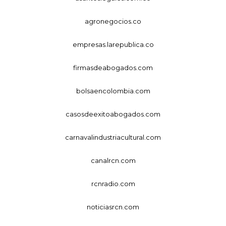
agronegocios.co
empresas.larepublica.co
firmasdeabogados.com
bolsaencolombia.com
casosdeexitoabogados.com
carnavalindustriacultural.com
canalrcn.com
rcnradio.com
noticiasrcn.com