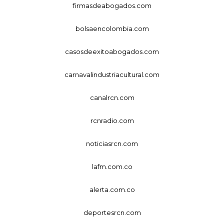
firmasdeabogados.com
bolsaencolombia.com
casosdeexitoabogados.com
carnavalindustriacultural.com
canalrcn.com
rcnradio.com
noticiasrcn.com
lafm.com.co
alerta.com.co
deportesrcn.com