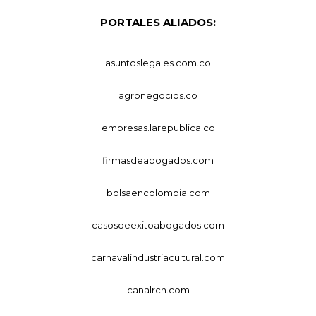
PORTALES ALIADOS:
asuntoslegales.com.co
agronegocios.co
empresas.larepublica.co
firmasdeabogados.com
bolsaencolombia.com
casosdeexitoabogados.com
carnavalindustriacultural.com
canalrcn.com