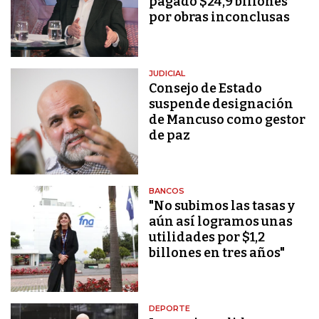
pagado $24,9 billones
por obras inconclusas
JUDICIAL
Consejo de Estado
suspende designación
de Mancuso como gestor
de paz
BANCOS
"No subimos las tasas y
aún así logramos unas
utilidades por $1,2
billones en tres años"
DEPORTE