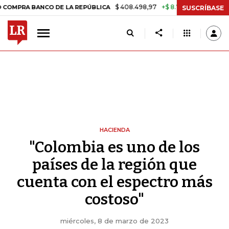
$ 408.498,97
+$ 8.753,81
+2,19%
A BANCO DE LA REPÚBLICA
TASA
SUSCRÍBASE
HACIENDA
"Colombia es uno de los
países de la región que
cuenta con el espectro más
costoso"
miércoles, 8 de marzo de 2023