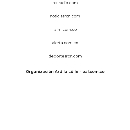
rcnradio.com
noticiasrcn.com
lafm.com.co
alerta.com.co
deportesrcn.com
Organización Ardila Lülle - oal.com.co