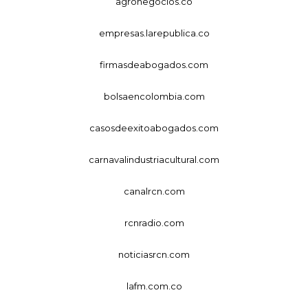
agronegocios.co
empresas.larepublica.co
firmasdeabogados.com
bolsaencolombia.com
casosdeexitoabogados.com
carnavalindustriacultural.com
canalrcn.com
rcnradio.com
noticiasrcn.com
lafm.com.co