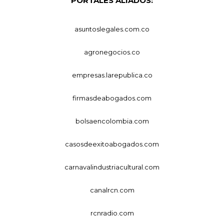
PORTALES ALIADOS:
asuntoslegales.com.co
agronegocios.co
empresas.larepublica.co
firmasdeabogados.com
bolsaencolombia.com
casosdeexitoabogados.com
carnavalindustriacultural.com
canalrcn.com
rcnradio.com