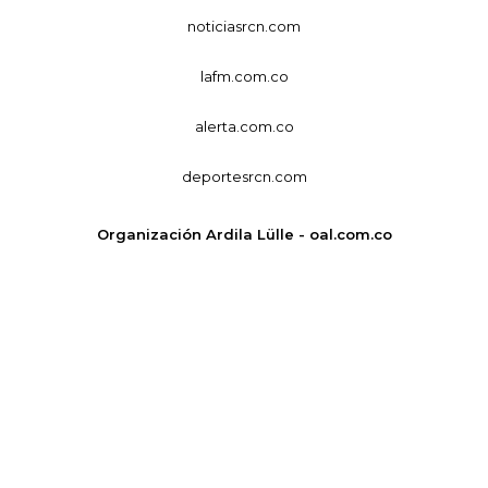
noticiasrcn.com
lafm.com.co
alerta.com.co
deportesrcn.com
Organización Ardila Lülle - oal.com.co