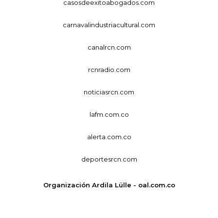
casosdeexitoabogados.com
carnavalindustriacultural.com
canalrcn.com
rcnradio.com
noticiasrcn.com
lafm.com.co
alerta.com.co
deportesrcn.com
Organización Ardila Lülle - oal.com.co