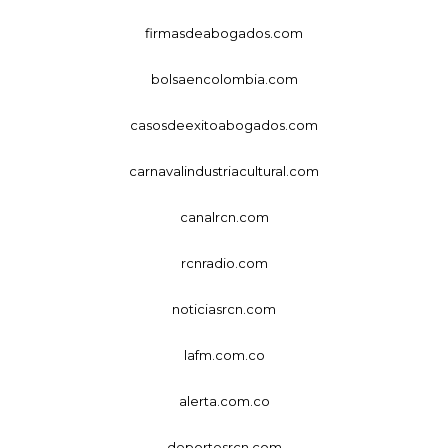
firmasdeabogados.com
bolsaencolombia.com
casosdeexitoabogados.com
carnavalindustriacultural.com
canalrcn.com
rcnradio.com
noticiasrcn.com
lafm.com.co
alerta.com.co
deportesrcn.com