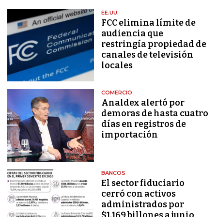
EE.UU.
FCC elimina límite de
audiencia que
restringía propiedad de
canales de televisión
locales
COMERCIO
Analdex alertó por
demoras de hasta cuatro
días en registros de
importación
BANCOS
El sector fiduciario
cerró con activos
administrados por
$1.169 billones a junio