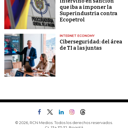
intervino en sanción
que iba a imponer la
Superindustria contra
Ecopetrol
INTERNET ECONOMY
Ciberseguridad: del área
de TI a las juntas
© 2026, RCN Medios. Todos los derechos reservados.
Cr. 13a 37-32, Bogotá