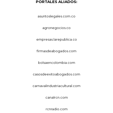
PORTALES ALIADOS:
asuntoslegales.com.co
agronegocios.co
empresas.larepublica.co
firmasdeabogados.com
bolsaencolombia.com
casosdeexitoabogados.com
carnavalindustriacultural.com
canalrcn.com
rcnradio.com