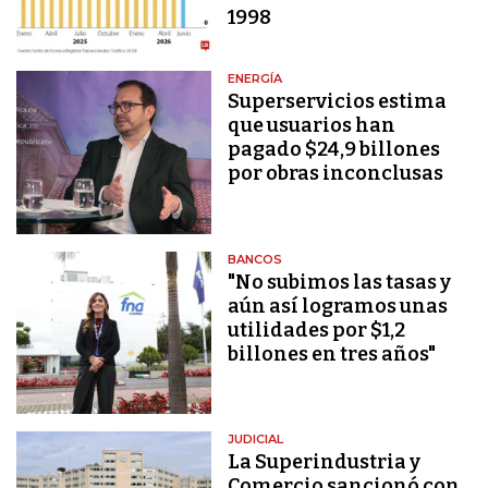
1998
ENERGÍA
Superservicios estima
que usuarios han
pagado $24,9 billones
por obras inconclusas
BANCOS
"No subimos las tasas y
aún así logramos unas
utilidades por $1,2
billones en tres años"
JUDICIAL
La Superindustria y
Comercio sancionó con