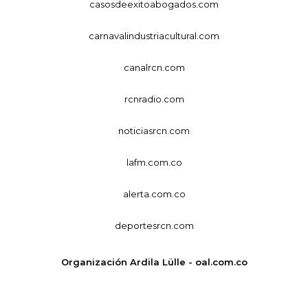
casosdeexitoabogados.com
carnavalindustriacultural.com
canalrcn.com
rcnradio.com
noticiasrcn.com
lafm.com.co
alerta.com.co
deportesrcn.com
Organización Ardila Lülle - oal.com.co