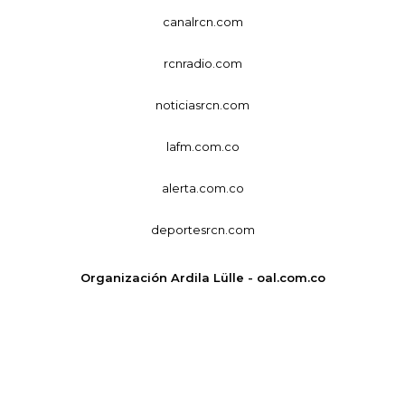
canalrcn.com
rcnradio.com
noticiasrcn.com
lafm.com.co
alerta.com.co
deportesrcn.com
Organización Ardila Lülle - oal.com.co