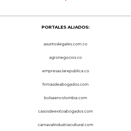
PORTALES ALIADOS:
asuntoslegales.com.co
agronegocios.co
empresas.larepublica.co
firmasdeabogados.com
bolsaencolombia.com
casosdeexitoabogados.com
carnavalindustriacultural.com