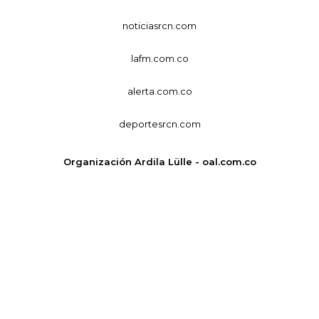
noticiasrcn.com
lafm.com.co
alerta.com.co
deportesrcn.com
Organización Ardila Lülle - oal.com.co