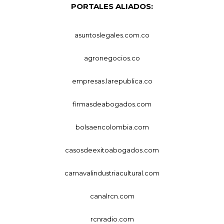
PORTALES ALIADOS:
asuntoslegales.com.co
agronegocios.co
empresas.larepublica.co
firmasdeabogados.com
bolsaencolombia.com
casosdeexitoabogados.com
carnavalindustriacultural.com
canalrcn.com
rcnradio.com