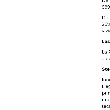
De 
$89
De 
23%
viv
Las
La 
a d
Ste
Inn
Lle
pri
nue
tec