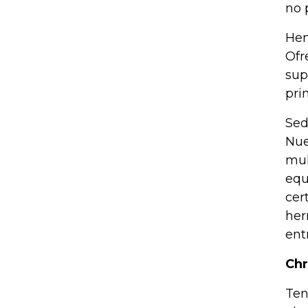
no 
Hem
Ofr
sup
pri
Sed
Nue
mul
equ
cer
her
ent
Chr
Ten