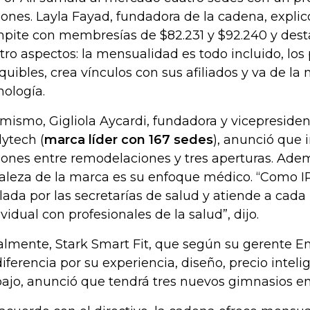
lones. Layla Fayad, fundadora de la cadena, expli
pite con membresías de $82.231 y $92.240 y desta
tro aspectos: la mensualidad es todo incluido, los
quibles, crea vínculos con sus afiliados y va de la
nología.
 mismo, Gigliola Aycardi, fundadora y vicepresiden
ytech (
marca líder con 167 sedes
), anunció que 
lones entre remodelaciones y tres aperturas. Adem
taleza de la marca es su enfoque médico. “Como I
ilada por las secretarías de salud y atiende a ca
ividual con profesionales de la salud”, dijo.
almente, Stark Smart Fit, que según su gerente E
diferencia por su experiencia, diseño, precio intel
bajo, anunció que tendrá tres nuevos gimnasios e