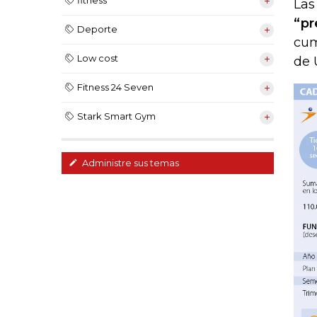
fitness
Las
“pr
Deporte
cum
Low cost
de 
Fitness 24 Seven
Stark Smart Gym
Administre sus temas