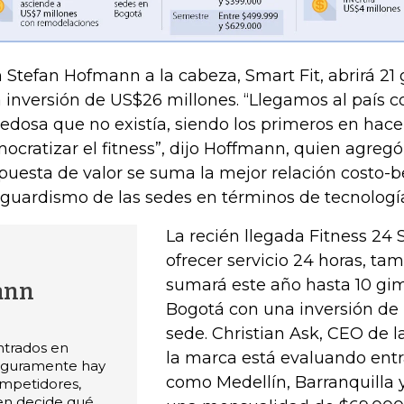
 Stefan Hofmann a la cabeza, Smart Fit, abrirá 2
 inversión de US$26 millones. “Llegamos al país c
edosa que no existía, siendo los primeros en hac
ocratizar el fitness”, dijo Hoffmann, quien agregó
puesta de valor se suma la mejor relación costo-be
guardismo de las sedes en términos de tecnologí
La recién llegada Fitness 24 
ofrecer servicio 24 horas, t
sumará este año hasta 10 gim
ann
Bogotá con una inversión de
sede. Christian Ask, CEO de l
trados en
la marca está evaluando entr
Seguramente hay
como Medellín, Barranquilla
ompetidores,
ien decide qué