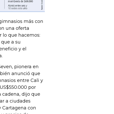
1 gimnasios más con
on una oferta
er lo que hacemos:
 que a su
neficio y el
a.
Seven, pionera en
ambién anunció que
nasios entre Cali y
 US$550.000 por
a cadena, dijo que
ar a ciudades
 y Cartagena con