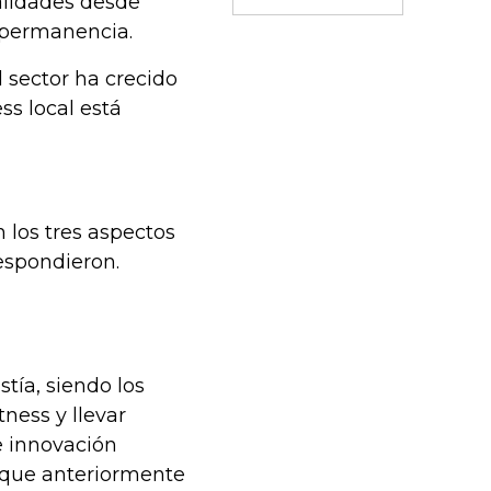
alidades desde
 permanencia.
 sector ha crecido
ss local está
 los tres aspectos
respondieron.
tía, siendo los
ness y llevar
e innovación
s que anteriormente