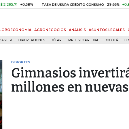
1
+0,58%
29,66%
+0,87%
+3,
TASA DE USURA CRÉDITO CONSUMO
LOBOECONOMÍA
AGRONEGOCIOS
ANÁLISIS
ASUNTOS LEGALES
MASTER
EXPORTACIONES
DÓLAR
IMPUESTO PREDIAL
BOGOTÁ
FE
DEPORTES
Gimnasios inverti
millones en nuevas