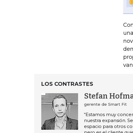
Con
una
nov
dem
pro
van
LOS CONTRASTES
Stefan Hofm
gerente de Smart Fit
“Estamos muy concen
nuestra expansión. 
espacio para otros c
pero es el cliente qu