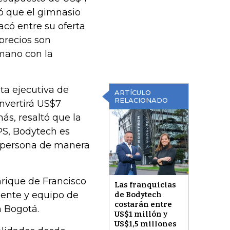
có que el gimnasio
có entre su oferta
 precios son
 mano con la
ta ejecutiva de
ARTÍCULO
RELACIONADO
invertirá US$7
ás, resaltó que la
PS, Bodytech es
da persona de manera
nrique de Francisco
Las franquicias
igente y equipo de
de Bodytech
costarán entre
n Bogotá.
US$1 millón y
US$1,5 millones