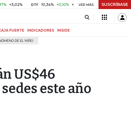
SUSCRÍBASE
02%
10,34%
+0,10%
+0,98%
$ 416,86
+$ 0,05
+0,01
DTF
UVR
VER MÁS
CAJA FUERTE
INDICADORES
INSIDE
NÓMENO DE EL NIÑO
rán US$46
 sedes este año