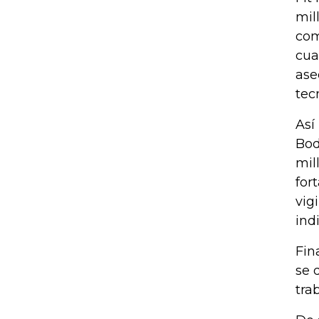
mil
com
cua
ase
tec
Así
Bod
mil
for
vig
ind
Fin
se 
tra