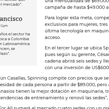
una mensualidad de $69.000 
l mercado”.
campaña de hasta $49.000 al
Para lograr esta meta, compe
rancisco
exclusivos para mujeres, tres 
t Gym
última tecnología en maquin
años el sector ha
acceso.
ubica a Colombia
n Latinoamérica.
En el tercer lugar se ubica S
ncien, se
lazo”.
pues según su gerente, César 
cadena abrirá seis sedes y ll
con una inversión de US$600
ún Casallas, Spinning compite con precios que se 
esidad de cada persona a partir de $89.000, pero 
nasios tienen la mejor dotación en maquinaria, tr
tendencias de entrenamiento y renovó las sedes”, 
 For All sumará al mercado cuatro sedes con un 