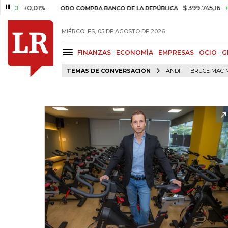
0,01%
$ 399.745,16
+$ 2.295,7
ORO COMPRA BANCO DE LA REPÚBLICA
MIÉRCOLES, 05 DE AGOSTO DE 2026
FINANZAS
ECONOMÍA
EMPRESAS
OCIO
G
TEMAS DE CONVERSACIÓN
ANDI
BRUCE MAC 