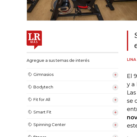
LINA
Agregue a sus temas de interés
Gimnasios
El 
y a
Bodytech
Las
Fit for All
se 
ent
Smart Fit
nov
Spinning Center
est