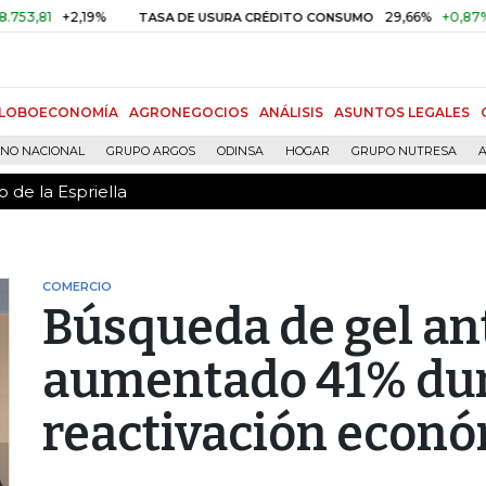
 de la Espriella
1
+2,19%
29,66%
+0,87%
+3,0
TASA DE USURA CRÉDITO CONSUMO
LOBOECONOMÍA
AGRONEGOCIOS
ANÁLISIS
ASUNTOS LEGALES
RNO NACIONAL
GRUPO ARGOS
ODINSA
HOGAR
GRUPO NUTRESA
A
 de la Espriella
COMERCIO
Búsqueda de gel ant
aumentado 41% dur
reactivación econ