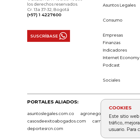
los derechos reservados.
Asuntos Legales
Cr. 13a 37-32, Bogotá
(+57) 1 4227600
Consumo
Empresas
SUSCRÍBASE
Finanzas
Indicadores
Internet Economy
Podcast
Sociales
PORTALES ALIADOS:
COOKIES
asuntoslegales.com.co
agronegocios.co
empresas
Este sitio web
casosdeexitoabogados.com
carnavalindustriacultur
tráfico, mejor
deportesrcn.com
usuario. Para