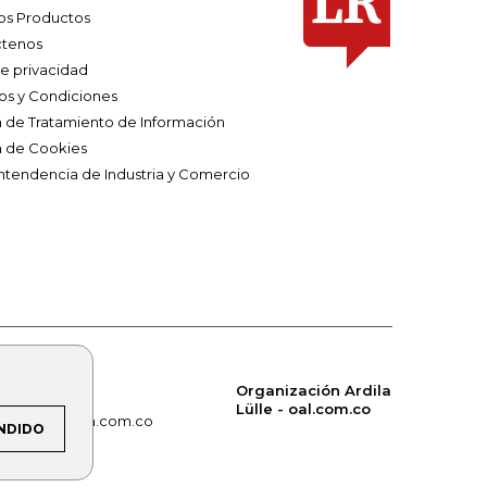
os Productos
tenos
de privacidad
os y Condiciones
ca de Tratamiento de Información
a de Cookies
ntendencia de Industria y Comercio
Organización Ardila
Lülle - oal.com.co
om.co
alerta.com.co
NDIDO