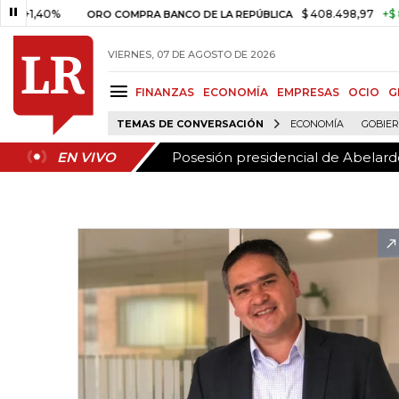
Posesión presidencial de Abelardo
EN VIVO
,40%
$ 408.498,97
+$ 8.753,8
ORO COMPRA BANCO DE LA REPÚBLICA
VIERNES, 07 DE AGOSTO DE 2026
FINANZAS
ECONOMÍA
EMPRESAS
OCIO
G
TEMAS DE CONVERSACIÓN
ECONOMÍA
GOBIE
Posesión presidencial de Abelardo
EN VIVO