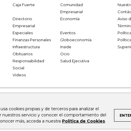
Caja Fuerte
Comunidad
Nuestr
Empresarial
Contác
Directorio
Economía
Aviso 
Empresarial
Términ
Especiales
Eventos
Políti
Finanzas Personales
Globoeconomía
Polític
Infraestructura
Inside
Superi
Obituarios
Ocio
Responsabilidad
Salud Ejecutiva
Social
Videos
.larepublica.co
firmasdeabogados.com
bolsaencolombia.com
 usa cookies propias y de terceros para analizar el
al.com
canalrcn.com
rcnradio.com
noticiasrcn.com
lafm.c
ar nuestros servicio y conocer el comportamiento del
ENTE
 conocer más, acceda a nuestra
Política de Cookies
.