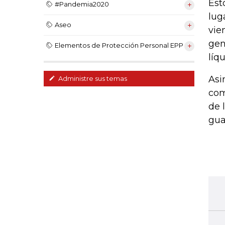
Est
#Pandemia2020
lug
Aseo
vie
gen
Elementos de Protección Personal EPP
líq
Asi
Administre sus temas
com
de 
gua