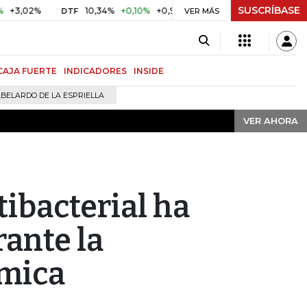
SUSCRÍBASE
VER AHORA
2%
10,34%
+0,10%
+0,98%
$ 416,91
+$ 0,05
+0,01%
DTF
UVR
VER MÁS
CAJA FUERTE
INDICADORES
INSIDE
BELARDO DE LA ESPRIELLA
VER AHORA
ibacterial ha
ante la
ómica