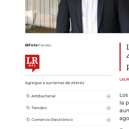
Foto:
Tiendeo
LAUR
Agregue a sus temas de interés
Los
Antibacterial
la 
Tiendeo
aum
ago
Comercio Electrónico