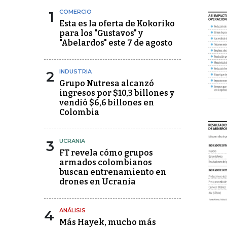
1
COMERCIO
Esta es la oferta de Kokoriko
para los "Gustavos" y
"Abelardos" este 7 de agosto
2
INDUSTRIA
Grupo Nutresa alcanzó
ingresos por $10,3 billones y
vendió $6,6 billones en
Colombia
3
UCRANIA
FT revela cómo grupos
armados colombianos
buscan entrenamiento en
drones en Ucrania
4
ANÁLISIS
Más Hayek, mucho más