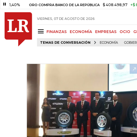
1,40%
$ 408.498,97
+$ 8.753,
ORO COMPRA BANCO DE LA REPÚBLICA
VIERNES, 07 DE AGOSTO DE 2026
FINANZAS
ECONOMÍA
EMPRESAS
OCIO
G
TEMAS DE CONVERSACIÓN
ECONOMÍA
GOBIE