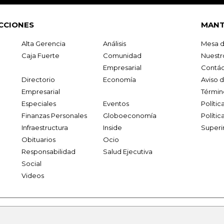
CCIONES
MANT
Alta Gerencia
Análisis
Mesa d
Caja Fuerte
Comunidad
Nuestr
Empresarial
Contác
Directorio
Economía
Aviso 
Empresarial
Términ
Especiales
Eventos
Políti
Finanzas Personales
Globoeconomía
Polític
Infraestructura
Inside
Superi
Obituarios
Ocio
Responsabilidad
Salud Ejecutiva
Social
Videos