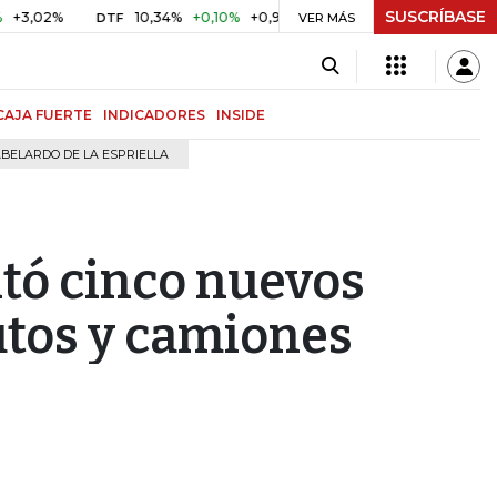
SUSCRÍBASE
02%
10,34%
+0,10%
+0,98%
$ 416,91
+$ 0,05
+0,01
DTF
UVR
VER MÁS
CAJA FUERTE
INDICADORES
INSIDE
BELARDO DE LA ESPRIELLA
tó cinco nuevos
tos y camiones