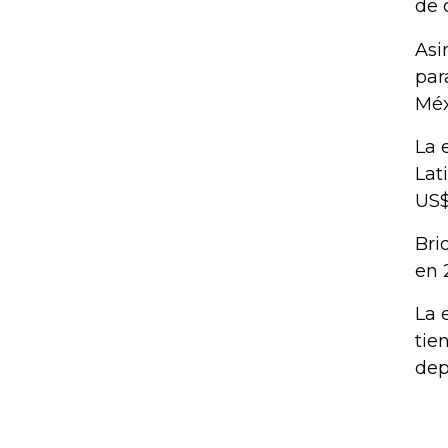
de 
Asi
par
Méx
La 
Lat
US$
Bri
en 
La 
tie
dep