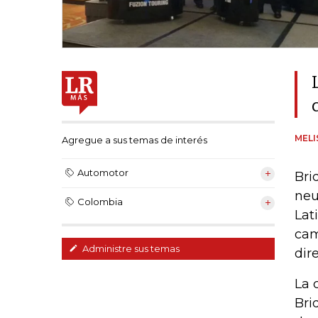
MELI
Agregue a sus temas de interés
Automotor
Bri
neu
Colombia
Lat
cam
Administre sus temas
dire
La 
Bri