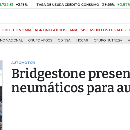
81
+2,19%
29,66%
+0,87%
+3,
TASA DE USURA CRÉDITO CONSUMO
LOBOECONOMÍA
AGRONEGOCIOS
ANÁLISIS
ASUNTOS LEGALES
RNO NACIONAL
GRUPO ARGOS
ODINSA
HOGAR
GRUPO NUTRESA
A
AUTOMOTOR
Bridgestone presen
neumáticos para au