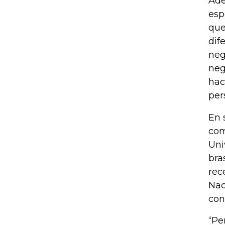
Ade
esp
que
dif
neg
neg
hac
per
En 
com
Uni
bra
rec
Nac
con
“Pe