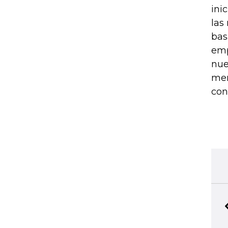
ini
las
bas
emp
nue
mer
con