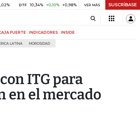
SUSCRÍBASE
10,34%
+0,10%
+0,98%
$ 416,86
+$ 0,05
+0,01%
DTF
UVR
VER MÁS
CAJA FUERTE
INDICADORES
INSIDE
RICA LATINA
MOROSIDAD
 con ITG para
n en el mercado