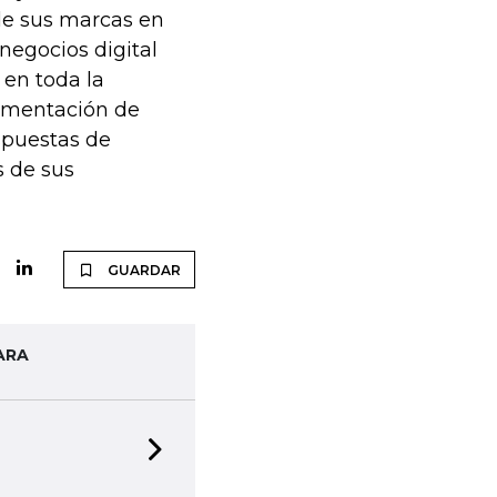
de sus marcas en
negocios digital
en toda la
rimentación de
spuestas de
s de sus
GUARDAR
ARA
Next slide