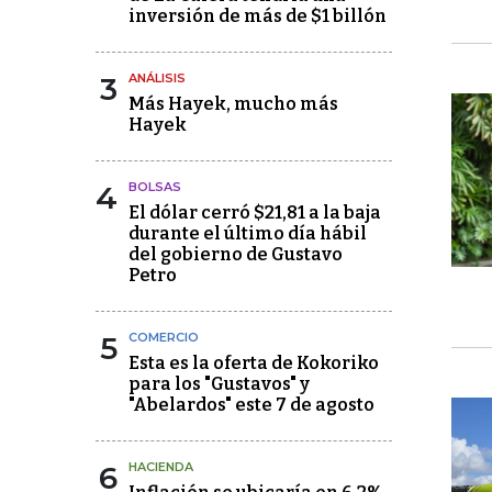
inversión de más de $1 billón
3
ANÁLISIS
Más Hayek, mucho más
Hayek
4
BOLSAS
El dólar cerró $21,81 a la baja
durante el último día hábil
del gobierno de Gustavo
Petro
5
COMERCIO
Esta es la oferta de Kokoriko
para los "Gustavos" y
"Abelardos" este 7 de agosto
6
HACIENDA