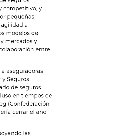
de seguros,
 competitivo, y
por pequeñas
 agilidad a
vos modelos de
s y mercados y
 colaboración entre
s a aseguradoras
f y Seguros
cado de seguros
cluso en tiempos de
eg (Confederación
ría cerrar el año
poyando las