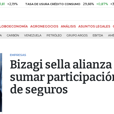
,19%
29,66%
+0,87%
+3,02%
TASA DE USURA CRÉDITO CONSUMO
LOBOECONOMÍA
AGRONEGOCIOS
ANÁLISIS
ASUNTOS LEGALES
ÍA
CARBÓN
VENEZUELA
PETRÓLEO
GRUPO ARGOS
EBITDA
AMÉ
EMPRESAS
Bizagi sella alianza
sumar participació
de seguros