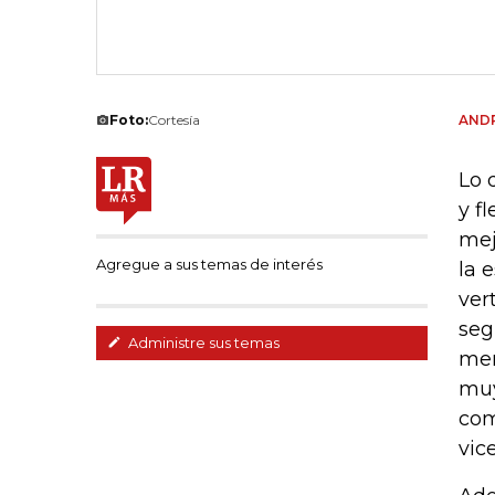
Foto:
Cortesía
AND
Lo 
y f
mej
Agregue a sus temas de interés
la 
ver
seg
Administre sus temas
mer
muy
com
vic