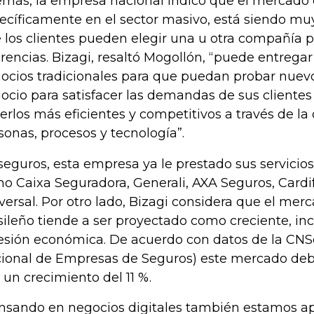
más, la empresa nacional indicó que el mercado 
ecíficamente en el sector masivo, está siendo muy
 los clientes pueden elegir una u otra compañía 
erencias. Bizagi, resaltó Mogollón, “puede entregar
ocios tradicionales para que puedan probar nue
ocio para satisfacer las demandas de sus cliente
erlos más eficientes y competitivos a través de la
sonas, procesos y tecnología”.
seguros, esta empresa ya le prestado sus servicio
o Caixa Seguradora, Generali, AXA Seguros, Cardi
versal. Por otro lado, Bizagi considera que el mer
sileño tiende a ser proyectado como creciente, in
esión económica. De acuerdo con datos de la CNS
ional de Empresas de Seguros) este mercado debe
 un crecimiento del 11 %.
nsando en negocios digitales también estamos a