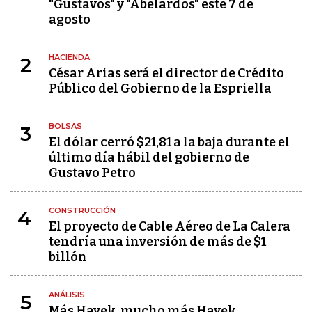
"Gustavos" y "Abelardos" este 7 de
agosto
HACIENDA
2
César Arias será el director de Crédito
Público del Gobierno de la Espriella
BOLSAS
3
El dólar cerró $21,81 a la baja durante el
último día hábil del gobierno de
Gustavo Petro
CONSTRUCCIÓN
4
El proyecto de Cable Aéreo de La Calera
tendría una inversión de más de $1
billón
ANÁLISIS
5
Más Hayek, mucho más Hayek