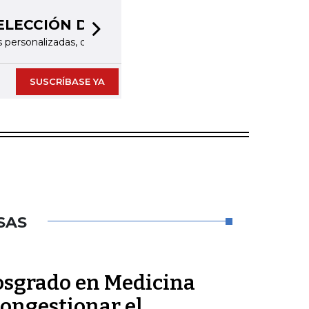
Next slide
as de interés
SUSCRÍBASE YA
SAS
posgrado en Medicina
congestionar el