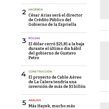
2
HACIENDA
César Arias será el director
de Crédito Público del
Gobierno de la Espriella
3
BOLSAS
El dólar cerró $21,81 a la baja
durante el último día hábil
del gobierno de Gustavo
Petro
4
CONSTRUCCIÓN
El proyecto de Cable Aéreo
de La Calera tendría una
inversión de más de $1 billón
5
ANÁLISIS
Más Hayek, mucho más