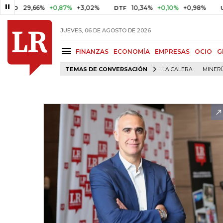
29,66%
+0,87%
+3,02%
10,34%
+0,10%
+0,98%
$ 4
DTF
UVR
JUEVES, 06 DE AGOSTO DE 2026
FINANZAS
ECONOMÍA
EMPRESAS
OCIO
G
TEMAS DE CONVERSACIÓN
LA CALERA
MINER