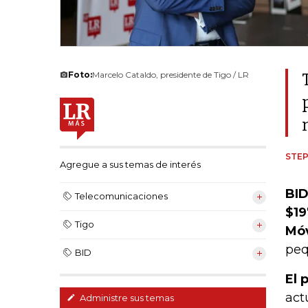
Foto:
Marcelo Cataldo, presidente de Tigo / LR
STEP
Agregue a sus temas de interés
BID
Telecomunicaciones
$19
Tigo
Móv
peq
BID
El 
act
Administre sus temas