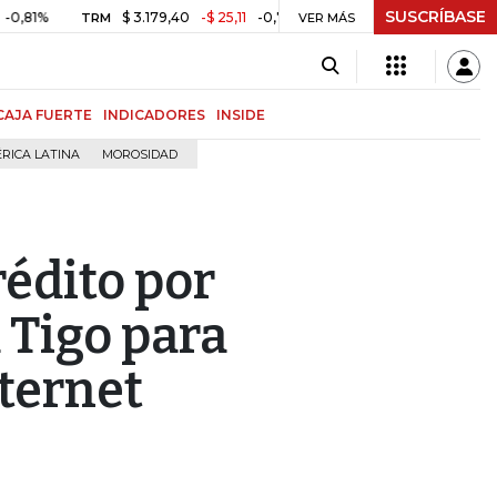
SUSCRÍBASE
$ 3.179,40
-$ 25,11
-0,78%
2.350,94
+6,13
TRM
MSCI COLCAP
VER MÁS
CAJA FUERTE
INDICADORES
INSIDE
RICA LATINA
MOROSIDAD
rédito por
 Tigo para
ternet