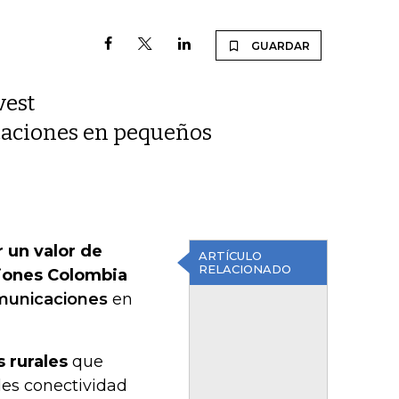
GUARDAR
vest
caciones en pequeños
 un valor de
ARTÍCULO
RELACIONADO
iones Colombia
omunicaciones
en
 rurales
que
les conectividad