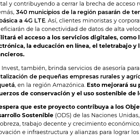
ital y contribuyendo a cerrar la brecha de acceso r
emás,
340 municipios de la región pasarán de t
básica a 4G LTE
. Así, clientes minoristas y corpora
eficiarán de la conectividad de datos de alta velo
ilitará el acceso a los servicios digitales, como 
ctrónica, la educación en línea, el teletrabajo y 
ancieros.
 Invest, también, brinda servicios de asesoría par
italización de pequeñas empresas rurales y agrí
quetá
, en la región Amazónica.
Esto mejorará su 
uerzos de conservación y el uso sostenible de 
espera que este proyecto contribuya a los Obje
arrollo Sostenible
(ODS) de las Naciones Unidas, e
pobreza, trabajo decente y crecimiento económico,
ovación e infraestructura y alianzas para lograr los