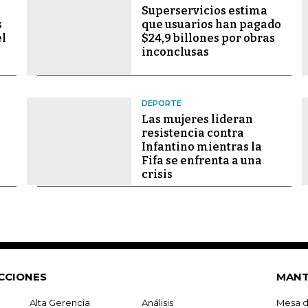
Superservicios estima
s
que usuarios han pagado
el
$24,9 billones por obras
inconclusas
DEPORTE
Las mujeres lideran
resistencia contra
Infantino mientras la
Fifa se enfrenta a una
crisis
CCIONES
MANT
Alta Gerencia
Análisis
Mesa d