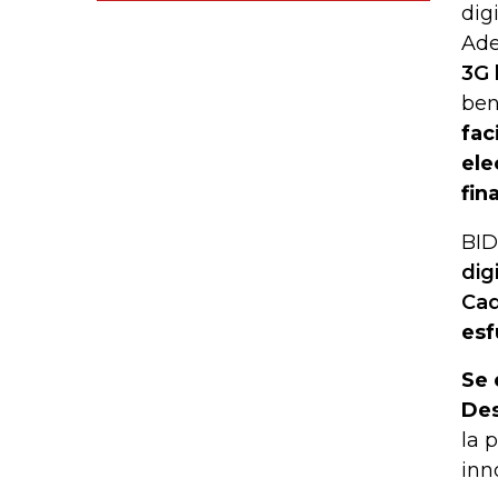
dig
Ad
3G 
ben
fac
ele
fin
BID
dig
Ca
esf
Se 
Des
la 
inn