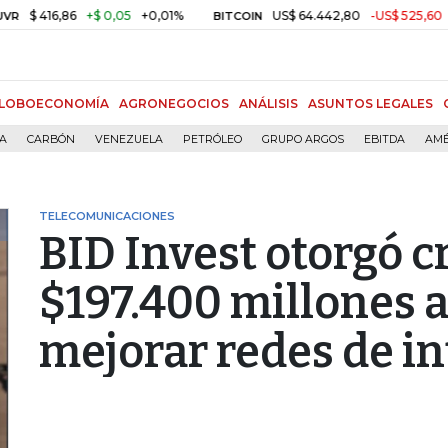
16,86
+$ 0,05
+0,01%
US$ 64.442,80
-US$ 525,60
-0,81%
BITCOIN
LOBOECONOMÍA
AGRONEGOCIOS
ANÁLISIS
ASUNTOS LEGALES
ÍA
CARBÓN
VENEZUELA
PETRÓLEO
GRUPO ARGOS
EBITDA
AMÉ
TELECOMUNICACIONES
BID Invest otorgó c
$197.400 millones a
mejorar redes de in