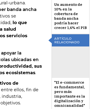
ural-urbana.
Un aumento de
ener banda ancha
10% en la
cobertura de
tivos se
banda ancha
cidad,
lo que
podría hacer
crecer 1,6% el PIB
la salud
los servicios
ARTÍCULO
RELACIONADO
a
apoyar la
colas ubicadas en
productividad, sus
los ecosistemas
.
"El e-commerce
tivos de
es fundamental,
ntre ellos, fin de
pero más
 industria,
importante es la
digitalización y
 objetivos.
omnicanalidad"