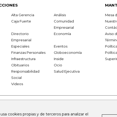
CCIONES
MANT
Alta Gerencia
Análisis
Mesa d
Caja Fuerte
Comunidad
Nuestr
Empresarial
Contác
Directorio
Economía
Aviso 
Empresarial
Términ
Especiales
Eventos
Políti
Finanzas Personales
Globoeconomía
Polític
Infraestructura
Inside
Superi
Obituarios
Ocio
Responsabilidad
Salud Ejecutiva
Social
Videos
.larepublica.co
firmasdeabogados.com
bolsaencolombia.com
 usa cookies propias y de terceros para analizar el