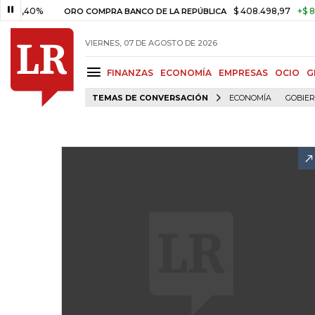
40%
$ 408.498,97
+$ 8.753,81
ORO COMPRA BANCO DE LA REPÚBLICA
VIERNES, 07 DE AGOSTO DE 2026
FINANZAS
ECONOMÍA
EMPRESAS
OCIO
G
TEMAS DE CONVERSACIÓN
ECONOMÍA
GOBIE