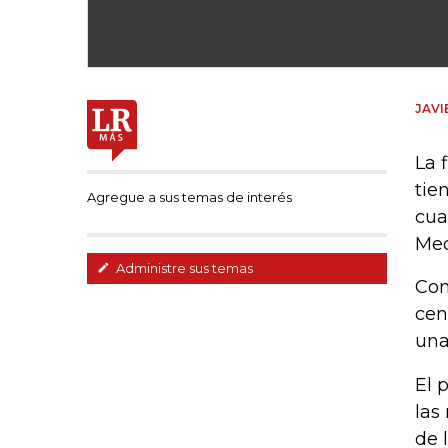
JAVI
La 
tie
Agregue a sus temas de interés
cua
Med
Administre sus temas
Con
cen
una
El 
las
de 