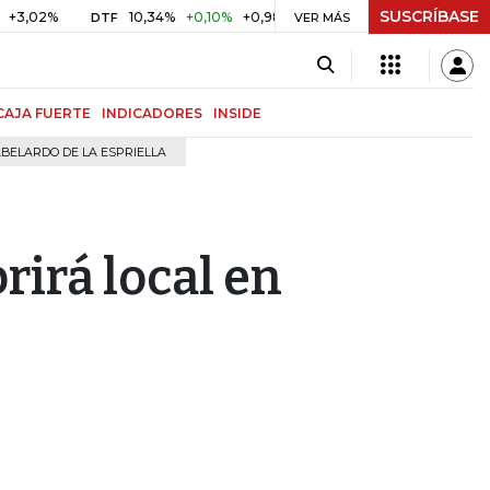
SUSCRÍBASE
2%
10,34%
+0,10%
+0,98%
$ 416,91
+$ 0,05
+0,01%
DTF
UVR
VER MÁS
CAJA FUERTE
INDICADORES
INSIDE
BELARDO DE LA ESPRIELLA
irá local en