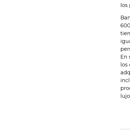
los
Ban
600
tie
igu
per
En 
los
adq
inc
pro
luj