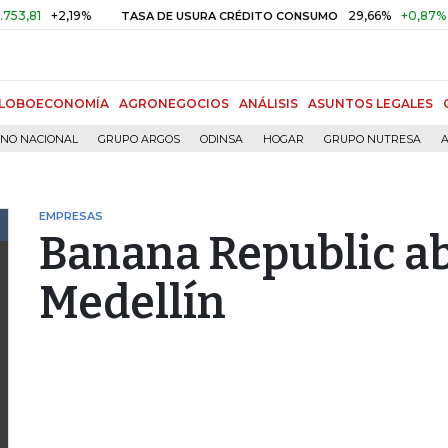
+2,19%
29,66%
+0,87%
+3,0
TASA DE USURA CRÉDITO CONSUMO
LOBOECONOMÍA
AGRONEGOCIOS
ANÁLISIS
ASUNTOS LEGALES
RNO NACIONAL
GRUPO ARGOS
ODINSA
HOGAR
GRUPO NUTRESA
A
EMPRESAS
Banana Republic abr
Medellín