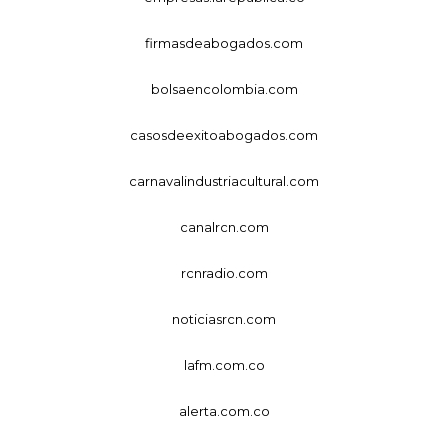
firmasdeabogados.com
bolsaencolombia.com
casosdeexitoabogados.com
carnavalindustriacultural.com
canalrcn.com
rcnradio.com
noticiasrcn.com
lafm.com.co
alerta.com.co