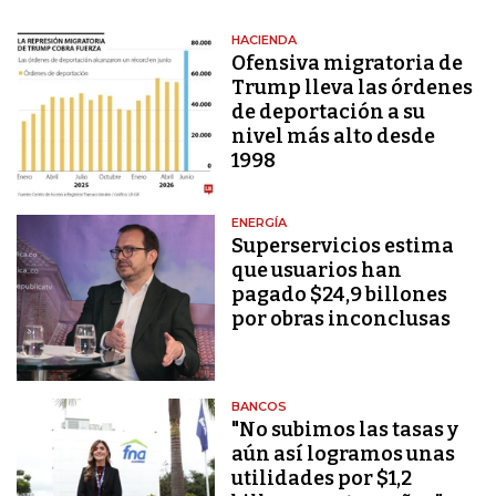
HACIENDA
Ofensiva migratoria de
Trump lleva las órdenes
de deportación a su
nivel más alto desde
1998
ENERGÍA
Superservicios estima
que usuarios han
pagado $24,9 billones
por obras inconclusas
BANCOS
"No subimos las tasas y
aún así logramos unas
utilidades por $1,2