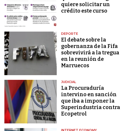
quiere solicitar un
crédito este curso
DEPORTE
El debate sobre la
gobernanza de la Fifa
sobrevivirá a la tregua
en la reunión de
Marruecos
JUDICIAL
La Procuraduría
intervino en sanción
que iba a imponer la
Superindustria contra
Ecopetrol
INTERNET ECONOMY