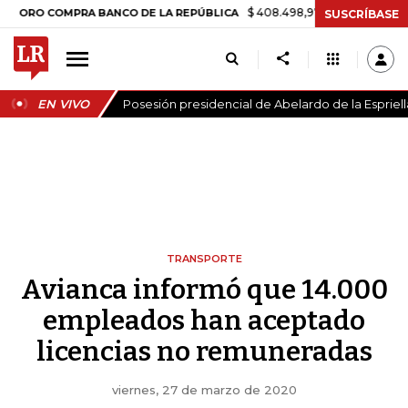
$ 408.498,97
+$ 8.753,81
+2,19%
 COMPRA BANCO DE LA REPÚBLICA
SUSCRÍBASE
EN VIVO
Posesión presidencial de Abelardo de la Espriell
TRANSPORTE
Avianca informó que 14.000
empleados han aceptado
licencias no remuneradas
viernes, 27 de marzo de 2020