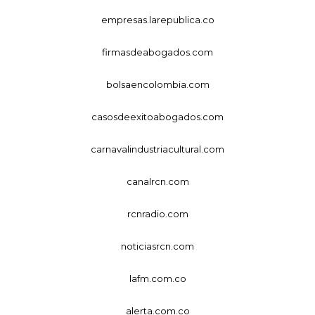
empresas.larepublica.co
firmasdeabogados.com
bolsaencolombia.com
casosdeexitoabogados.com
carnavalindustriacultural.com
canalrcn.com
rcnradio.com
noticiasrcn.com
lafm.com.co
alerta.com.co