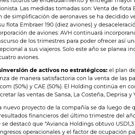
eles futuros de endeudamiento y entregar mayor r
ionista. Las medidas tomadas son: Venta de flota 
n de simplificación de aeronaves se ha decidido ve
su flota Embraer 190 (diez aviones) y desaceleraci
orporación de aviones: AVH continuará incorporand
nscurso de los trimestres para poder ofrecer así u
epcional a sus viajeros. Solo este año se planea i
cuatro aviones.
inversión de activos no estratégicos:
el plan d
nza de manera satisfactoria con la venta de las pa
com (50%) y CAE (50%). El Holding continúa en co
cretar las ventas de Sansa, La Costeña, Deprisa y V
a nuevo proyecto de la compañía se da luego de 
 resultados financieros del último trimestre del añ
 se destacó que "Avianca Holdings obtuvo USD1,3
ingresos operacionales y el factor de ocupación pa