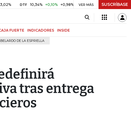
SUSCRÍBASE
10,34%
+0,10%
+0,98%
$ 416,96
+$ 0,05
+0,01%
DTF
UVR
VER MÁS
CAJA FUERTE
INDICADORES
INSIDE
BELARDO DE LA ESPRIELLA
edefinirá
iva tras entrega
cieros