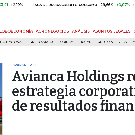
,19%
29,66%
+0,87%
+3,02%
TASA DE USURA CRÉDITO CONSUMO
LOBOECONOMÍA
AGRONEGOCIOS
ANÁLISIS
ASUNTOS LEGALES
RNO NACIONAL
GRUPO ARGOS
ODINSA
HOGAR
GRUPO NUTRESA
A
TRANSPORTE
Avianca Holdings r
estrategia corporat
de resultados finan