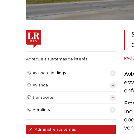
PAOL
Agregue a sus temas de interés
Avianca Holdings
Avi
est
Avianca
enf
Transporte
Est
Aerolíneas
inc
ope
ven
Administre sus temas