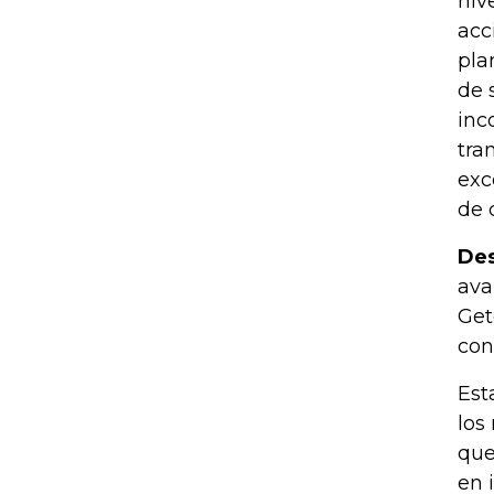
niv
acc
pla
de 
inc
tra
exc
de 
Des
ava
Get
con
Est
los
que
en 