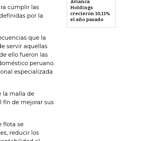
Avianca
ra cumplir las
Holdings
crecieron 10,11%
efinidas por la
el año pasado
recuencias que la
e servir aquellas
e ello fueron las
doméstico peruano.
ional especializada
 la malla de
l fin de mejorar sus
 flota se
es, reducir los