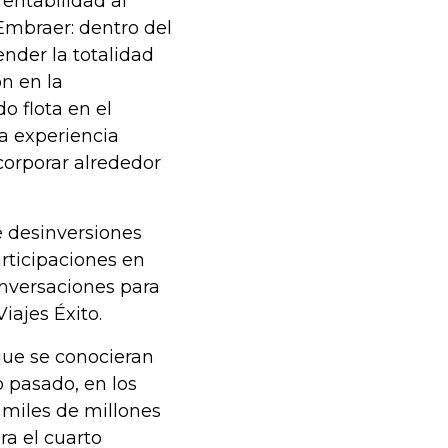
entabilidad al
Embraer: dentro del
nder la totalidad
ón en la
o flota en el
na experiencia
ncorporar alrededor
e desinversiones
rticipaciones en
nversaciones para
iajes Éxito.
que se conocieran
o pasado, en los
 miles de millones
ra el cuarto