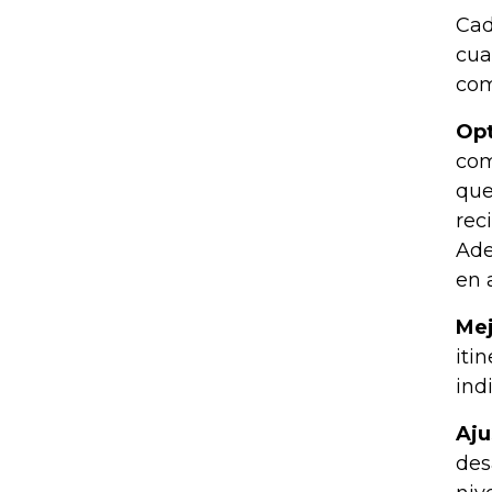
Cad
cua
com
Opt
com
que
rec
Ade
en 
Mej
iti
ind
Aju
des