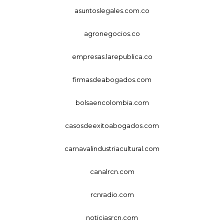
asuntoslegales.com.co
agronegocios.co
empresas.larepublica.co
firmasdeabogados.com
bolsaencolombia.com
casosdeexitoabogados.com
carnavalindustriacultural.com
canalrcn.com
rcnradio.com
noticiasrcn.com