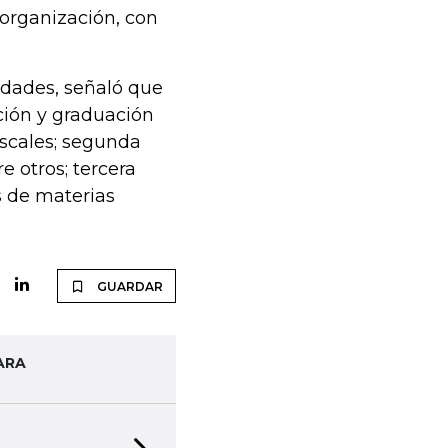
organización, con
edades, señaló que
ción y graduación
fiscales; segunda
e otros; tercera
es de materias
GUARDAR
ARA