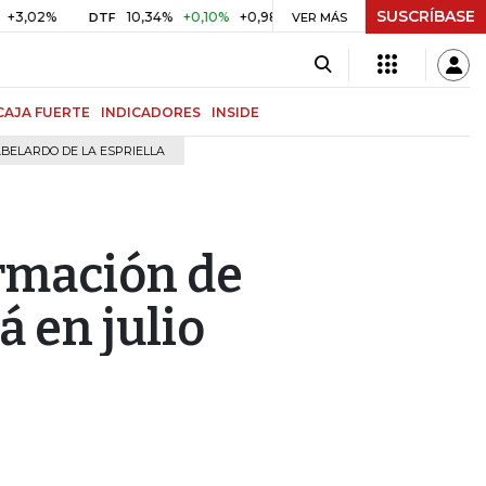
SUSCRÍBASE
2%
10,34%
+0,10%
+0,98%
$ 416,96
+$ 0,05
+0,01%
DTF
UVR
VER MÁS
CAJA FUERTE
INDICADORES
INSIDE
BELARDO DE LA ESPRIELLA
rmación de
 en julio