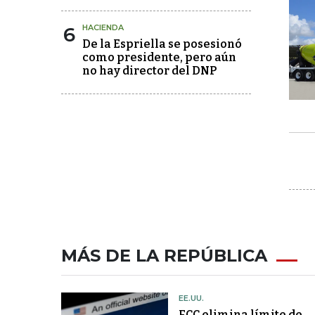
6
HACIENDA
De la Espriella se posesionó
como presidente, pero aún
no hay director del DNP
MÁS DE LA REPÚBLICA
EE.UU.
FCC elimina límite de