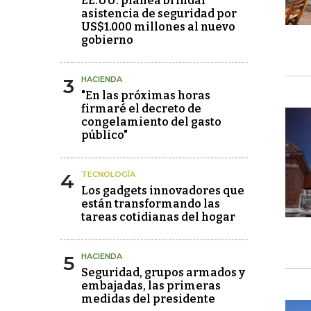
EE.UU. planea brindar
asistencia de seguridad por
US$1.000 millones al nuevo
gobierno
3
HACIENDA
"En las próximas horas
firmaré el decreto de
congelamiento del gasto
público"
4
TECNOLOGÍA
Los gadgets innovadores que
están transformando las
tareas cotidianas del hogar
5
HACIENDA
Seguridad, grupos armados y
embajadas, las primeras
medidas del presidente