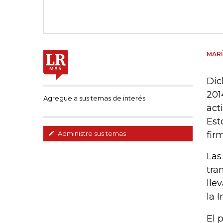
MARÍ
Dic
201
Agregue a sus temas de interés
act
Est
fir
Administre sus temas
Las
tra
lle
la 
El 