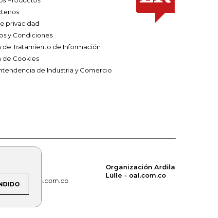
os Productos
tenos
de privacidad
os y Condiciones
ca de Tratamiento de Información
a de Cookies
ntendencia de Industria y Comercio
Organización Ardila
Lülle - oal.com.co
om.co
alerta.com.co
NDIDO