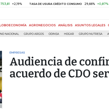
+2,19%
29,66%
+0,87%
+3,0
TASA DE USURA CRÉDITO CONSUMO
LOBOECONOMÍA
AGRONEGOCIOS
ANÁLISIS
ASUNTOS LEGALES
RNO NACIONAL
GRUPO ARGOS
ODINSA
HOGAR
GRUPO NUTRESA
A
EMPRESAS
Audiencia de confi
acuerdo de CDO será