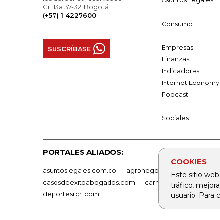
Asuntos Legales
Cr. 13a 37-32, Bogotá
(+57) 1 4227600
Consumo
Empresas
SUSCRÍBASE
Finanzas
Indicadores
Internet Economy
Podcast
Sociales
PORTALES ALIADOS:
COOKIES
asuntoslegales.com.co
agronegocios.co
empresas
Este sitio web
casosdeexitoabogados.com
carnavalindustriacultur
tráfico, mejor
deportesrcn.com
usuario. Para