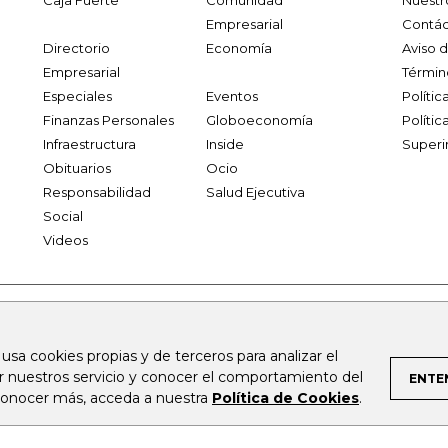
Caja Fuerte
Comunidad
Nuestr
Empresarial
Contác
Directorio
Economía
Aviso 
Empresarial
Términ
Especiales
Eventos
Políti
Finanzas Personales
Globoeconomía
Polític
Infraestructura
Inside
Superi
Obituarios
Ocio
Responsabilidad
Salud Ejecutiva
Social
Videos
.larepublica.co
firmasdeabogados.com
bolsaencolombia.com
 usa cookies propias y de terceros para analizar el
al.com
canalrcn.com
rcnradio.com
noticiasrcn.com
lafm.c
ar nuestros servicio y conocer el comportamiento del
ENTE
 conocer más, acceda a nuestra
Política de Cookies
.