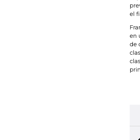
pre
el 
Fra
en 
de 
cla
cla
pri