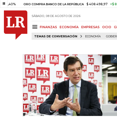
40%
$ 408.498,97
+$ 8.753,81
ORO COMPRA BANCO DE LA REPÚBLICA
SÁBADO, 08 DE AGOSTO DE 2026
FINANZAS
ECONOMÍA
EMPRESAS
OCIO
G
TEMAS DE CONVERSACIÓN
ECONOMÍA
GOBIE