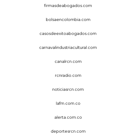
firmasdeabogados.com
bolsaencolombia.com
casosdeexitoabogados.com
carnavalindustriacultural.com
canalrcn.com
rcnradio.com
noticiasrcn.com
lafm.com.co
alerta.com.co
deportesrcn.com