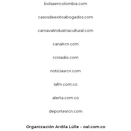
bolsaencolombia.com
casosdeexitoabogados.com
carnavalindustriacultural.com
canalrcn.com
rcnradio.com
noticiasrcn.com
lafm.com.co
alerta.com.co
deportesrcn.com
Organización Ardila Lülle - oal.com.co