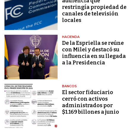
audiencia que
restringía propiedad de
canales de televisión
locales
HACIENDA
De la Espriella se reúne
con Milei y destacó su
influencia en su llegada
a la Presidencia
BANCOS
El sector fiduciario
cerró con activos
administrados por
$1.169 billones a junio