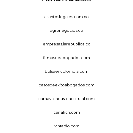
asuntoslegales.com.co
agronegocios.co
empresas.larepublica.co
firmasdeabogados.com
bolsaencolombia.com
casosdeexitoabogados.com
carnavalindustriacultural.com
canalrcn.com
rcnradio.com