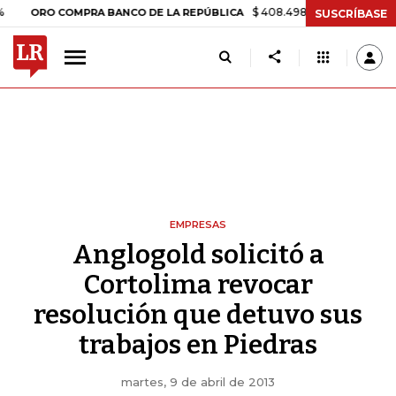
$ 408.498,97
+$ 8.753,81
+2,19
ORO COMPRA BANCO DE LA REPÚBLICA
SUSCRÍBASE
EMPRESAS
Anglogold solicitó a
Cortolima revocar
resolución que detuvo sus
trabajos en Piedras
martes, 9 de abril de 2013