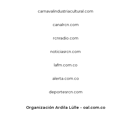
carnavalindustriacultural.com
canalrcn.com
rcnradio.com
noticiasrcn.com
lafm.com.co
alerta.com.co
deportesrcn.com
Organización Ardila Lülle - oal.com.co