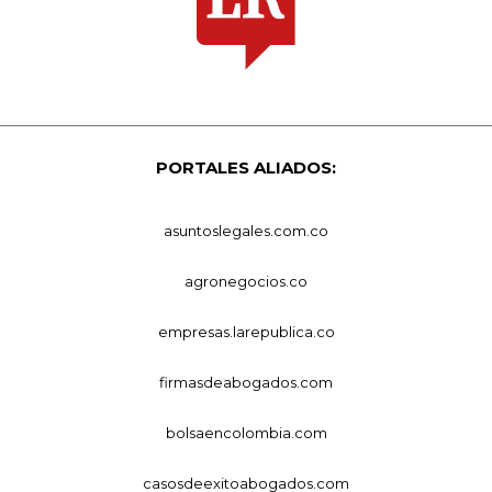
PORTALES ALIADOS:
asuntoslegales.com.co
agronegocios.co
empresas.larepublica.co
firmasdeabogados.com
bolsaencolombia.com
casosdeexitoabogados.com