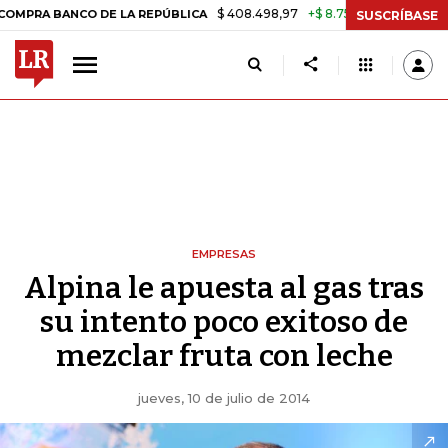
$ 408.498,97
+$ 8.753,81
+2,19%
 BANCO DE LA REPÚBLICA
TASA 
SUSCRÍBASE
EMPRESAS
Alpina le apuesta al gas tras
su intento poco exitoso de
mezclar fruta con leche
jueves, 10 de julio de 2014