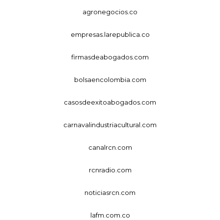
agronegocios.co
empresas.larepublica.co
firmasdeabogados.com
bolsaencolombia.com
casosdeexitoabogados.com
carnavalindustriacultural.com
canalrcn.com
rcnradio.com
noticiasrcn.com
lafm.com.co