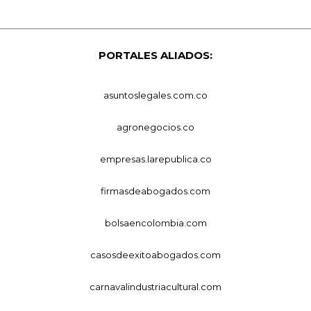
PORTALES ALIADOS:
asuntoslegales.com.co
agronegocios.co
empresas.larepublica.co
firmasdeabogados.com
bolsaencolombia.com
casosdeexitoabogados.com
carnavalindustriacultural.com