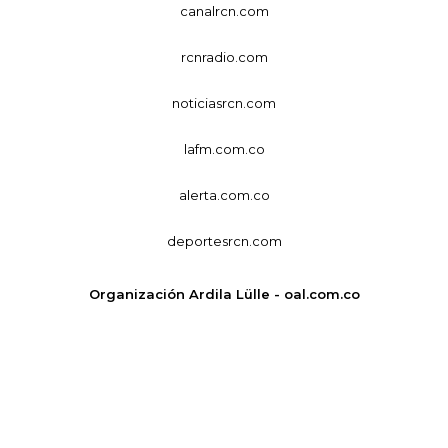
canalrcn.com
rcnradio.com
noticiasrcn.com
lafm.com.co
alerta.com.co
deportesrcn.com
Organización Ardila Lülle - oal.com.co