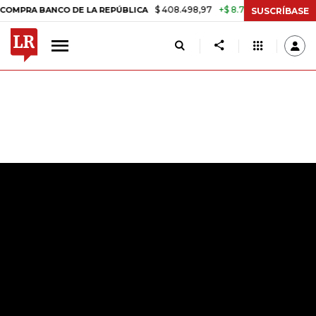
$ 408.498,97
+$ 8.753,81
+2,19%
ANCO DE LA REPÚBLICA
TASA DE
SUSCRÍBASE