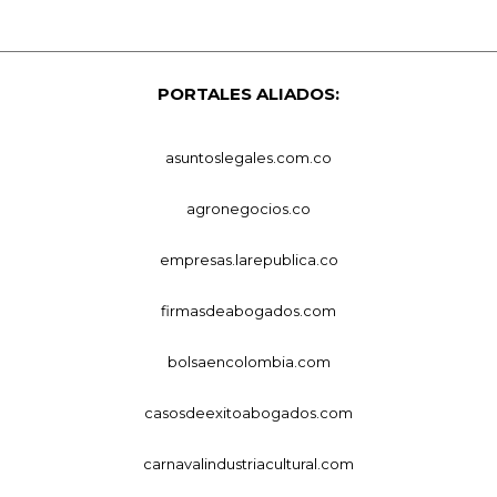
PORTALES ALIADOS:
asuntoslegales.com.co
agronegocios.co
empresas.larepublica.co
firmasdeabogados.com
bolsaencolombia.com
casosdeexitoabogados.com
carnavalindustriacultural.com