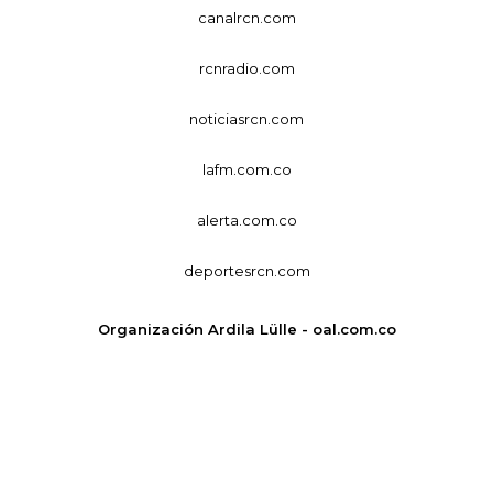
canalrcn.com
rcnradio.com
noticiasrcn.com
lafm.com.co
alerta.com.co
deportesrcn.com
Organización Ardila Lülle - oal.com.co