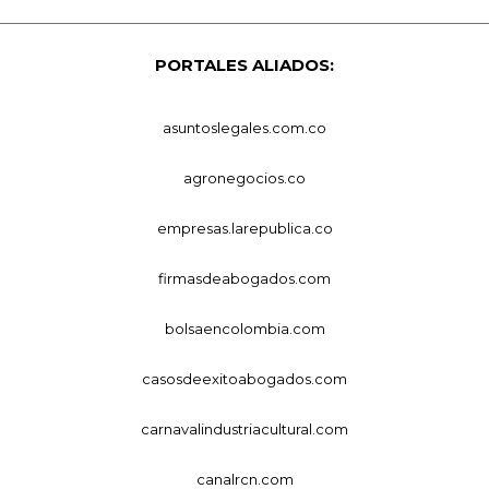
PORTALES ALIADOS:
asuntoslegales.com.co
agronegocios.co
empresas.larepublica.co
firmasdeabogados.com
bolsaencolombia.com
casosdeexitoabogados.com
carnavalindustriacultural.com
canalrcn.com