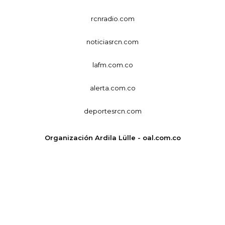
rcnradio.com
noticiasrcn.com
lafm.com.co
alerta.com.co
deportesrcn.com
Organización Ardila Lülle - oal.com.co