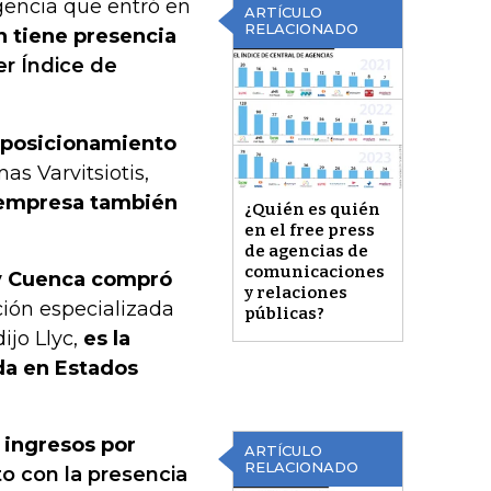
gencia que entró en
ARTÍCULO
RELACIONADO
 tiene presencia
er Índice de
 posicionamiento
as Varvitsiotis,
empresa también
¿Quién es quién
en el free press
de agencias de
comunicaciones
 y Cuenca compró
y relaciones
ón especializada
públicas?
ijo Llyc,
es la
nda en Estados
 ingresos por
ARTÍCULO
RELACIONADO
to con la presencia