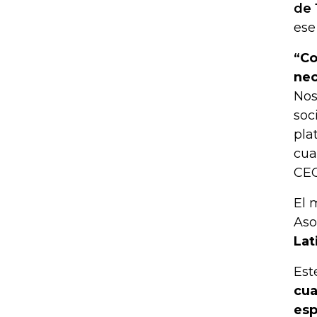
de 
ese
“Co
nec
Nos
soc
pla
cua
CEO
El 
Aso
Lat
Est
cua
esp