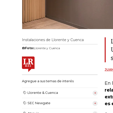
Instalaciones de Llorente y Cuenca
Foto:
Llorente y Cuenca
JUAN
Agregue a sus temas de interés
En 
rel
Llorente & Cuenca
ext
es 
SEC Newgate