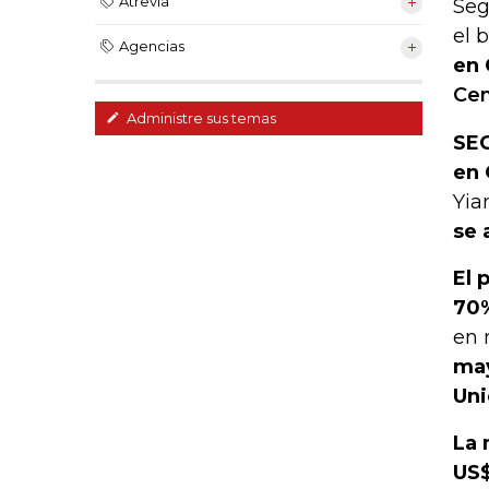
Atrevia
Seg
el 
Agencias
en 
Cen
Administre sus temas
SEC
en 
Yia
se 
El 
70%
en 
may
Uni
La 
US$