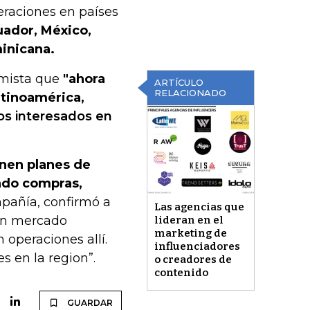
eraciones en países
cuador, México,
inicana.
nomista que
"ahora
ARTÍCULO
RELACIONADO
tinoamérica,
s interesados en
enen planes de
ado compras,
mpañía, confirmó a
Las agencias que
un mercado
lideran en el
marketing de
 operaciones allí.
influenciadores
s en la region”.
o creadores de
contenido
GUARDAR