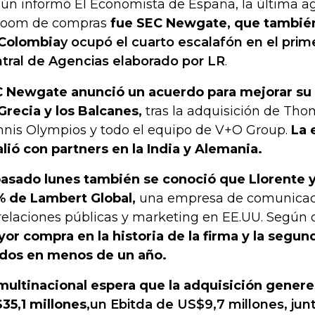
ún informó El Economista de España, la última a
boom de compras
fue SEC Newgate, que también
Colombia
y ocupó el cuarto escalafón en el prim
tral de Agencias elaborado por LR
.
 Newgate anunció un acuerdo para mejorar su
Grecia y los Balcanes,
tras la adquisición de Thom
nnis Olympios y todo el equipo de V+O Group.
La 
alió con partners en la India y Alemania.
pasado lunes también se conoció que Llorente
 de Lambert Global,
una empresa de comunicaci
relaciones públicas y marketing en EE.UU. Según d
or compra en la historia de la firma y la segu
dos en menos de un año.
multinacional espera que la adquisición genere
35,1 millones,
un Ebitda de US$9,7 millones, jun