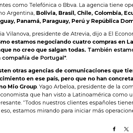
entes como Telefónica o Bbva. La agencia tiene op
o Argentina,
Bolivia, Brasil, Chile, Colombia, E
guay, Panamá, Paraguay, Perú y República Dom
ia Vilanova, presidente de Atrevia, dijo a El Eco
mo estamos negociando cuatro compras en La
que no creo que salgan todas.
También estamo
 compañía de Portugal"
.
sten otras agencias de comunicaciones que ti
cimiento en ese país, pero que no han concret
mo Mio Group
. Yago Arbeloa, presidente de la co
Economista que han visto a Latinoamérica como 
eresante. “Todos nuestros clientes españoles tienen
 eso, estamos mirando para iniciar más operacione