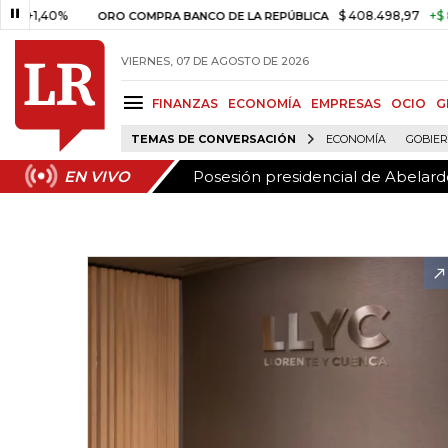
Posesión presidencial de Abelardo
EN VIVO
0%
$ 408.498,97
+$ 8.753,81
ORO COMPRA BANCO DE LA REPÚBLICA
VIERNES, 07 DE AGOSTO DE 2026
FINANZAS
ECONOMÍA
EMPRESAS
OCIO
G
TEMAS DE CONVERSACIÓN
ECONOMÍA
GOBIE
Posesión presidencial de Abelardo
EN VIVO