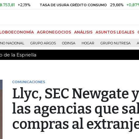
 de la Espriella
+2,19%
29,66%
+0,87%
+3,02
TASA DE USURA CRÉDITO CONSUMO
LOBOECONOMÍA
AGRONEGOCIOS
ANÁLISIS
ASUNTOS LEGALES
RNO NACIONAL
GRUPO ARGOS
ODINSA
HOGAR
GRUPO NUTRESA
A
 de la Espriella
COMUNICACIONES
Llyc, SEC Newgate y
las agencias que sa
compras al extranj