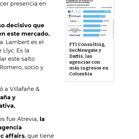
ecer presencia en
so decisivo que
 en este mercado.
. Lambert es el
FTI Consulting,
 Llyc. Es la
SecNewgate y
Dattis, las
ar este salto
agencias con
 Romero, socio y
más ingresos en
Colombia
ó a Villafañe &
aña y
ativa.
es fue Atrevia,
la
agencia
c affairs
, que tiene