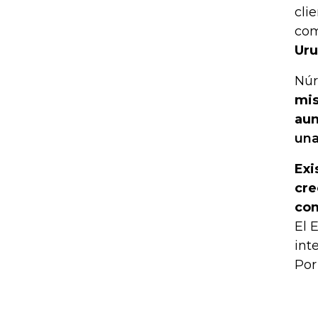
cli
com
Uru
Núr
mis
aun
una
Exi
cre
co
El 
int
Por