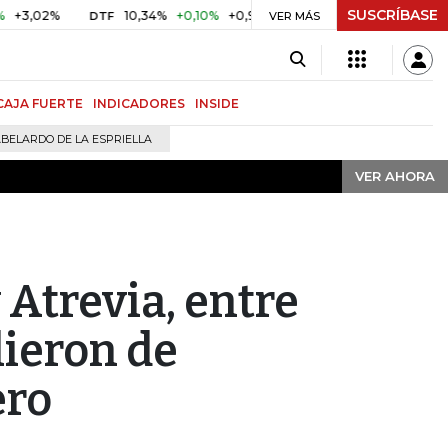
SUSCRÍBASE
VER AHORA
%
10,34%
+0,10%
+0,98%
$ 416,91
+$ 0,05
+0,01%
DTF
UVR
VER MÁS
CAJA FUERTE
INDICADORES
INSIDE
BELARDO DE LA ESPRIELLA
VER AHORA
 Atrevia, entre
lieron de
ero