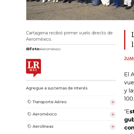
Cartagena recibió primer vuelo directo de
Aeroméxico.
Foto:
Aeroméxico
JUAN
El 
vue
Agregue a sus temas de interés
y l
100
Transporte Aéreo
“E
s
Aeroméxico
gub
Aerolíneas
com