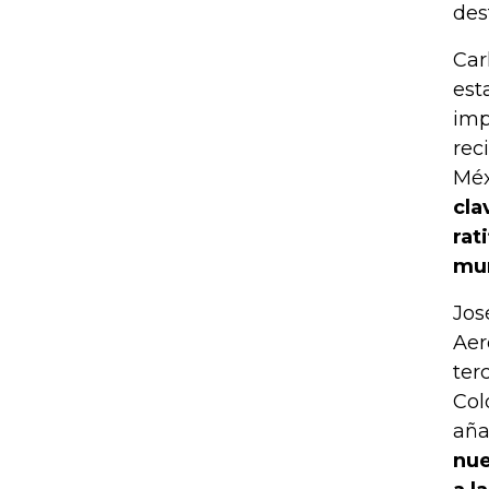
des
Car
est
imp
rec
Méx
cla
rat
mu
Jos
Aer
ter
Col
aña
nue