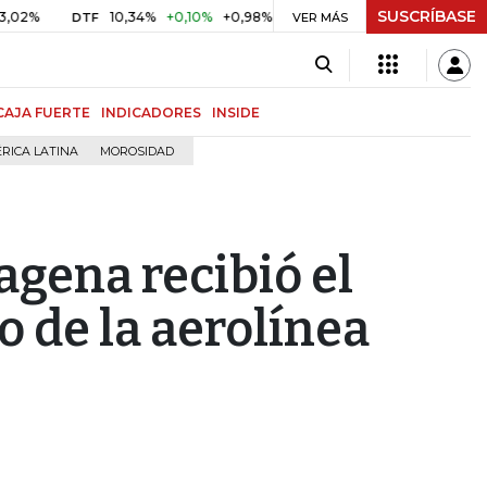
SUSCRÍBASE
10,34%
+0,10%
+0,98%
$ 416,86
+$ 0,05
+0,01%
DTF
UVR
VER MÁS
CAJA FUERTE
INDICADORES
INSIDE
RICA LATINA
MOROSIDAD
agena recibió el
o de la aerolínea