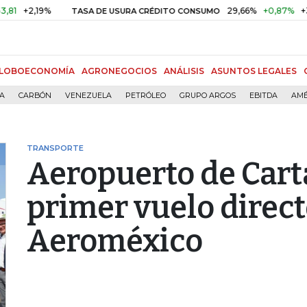
2,19%
29,66%
+0,87%
+3,02%
TASA DE USURA CRÉDITO CONSUMO
LOBOECONOMÍA
AGRONEGOCIOS
ANÁLISIS
ASUNTOS LEGALES
ÍA
CARBÓN
VENEZUELA
PETRÓLEO
GRUPO ARGOS
EBITDA
AMÉ
TRANSPORTE
Aeropuerto de Cart
primer vuelo direct
Aeroméxico