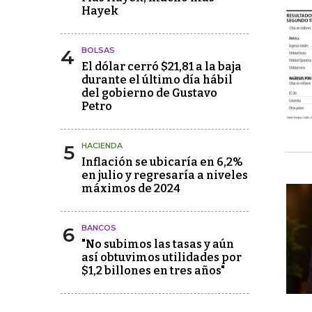
Hayek
4
BOLSAS
El dólar cerró $21,81 a la baja
durante el último día hábil
del gobierno de Gustavo
Petro
5
HACIENDA
Inflación se ubicaría en 6,2%
en julio y regresaría a niveles
máximos de 2024
6
BANCOS
"No subimos las tasas y aún
así obtuvimos utilidades por
$1,2 billones en tres años"