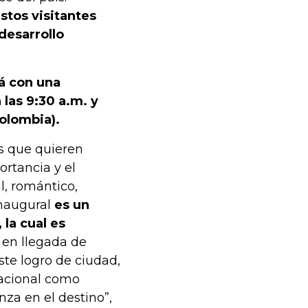
stos visitantes
desarrollo
á con una
 las 9:30 a.m. y
olombia).
s que quieren
rtancia y el
l, romántico,
 inaugural
es un
 la cual es
s en llegada de
ste logro de ciudad,
nacional como
za en el destino”,