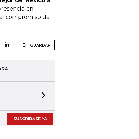
mejor de México a
presencia en
 el compromiso de
GUARDAR
ARA
Next slide
SUSCRÍBASE YA