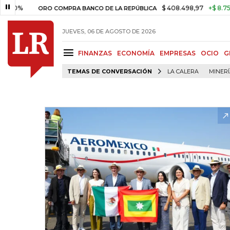
%
$ 408.498,97
+$ 8.753,81
+
ORO COMPRA BANCO DE LA REPÚBLICA
JUEVES, 06 DE AGOSTO DE 2026
FINANZAS
ECONOMÍA
EMPRESAS
OCIO
G
TEMAS DE CONVERSACIÓN
LA CALERA
MINER