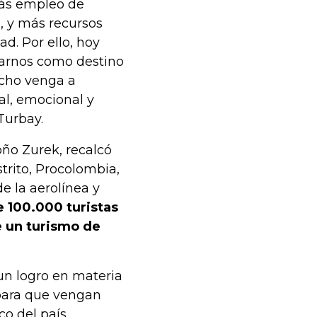
más empleo de
, y más recursos
d. Por ello, hoy
rarnos como destino
ucho venga a
ral, emocional y
Turbay.
oño Zurek, recalcó
trito, Procolombia,
e la aerolínea y
e 100.000 turistas
e un turismo de
un logro en materia
 para que vengan
co del país.