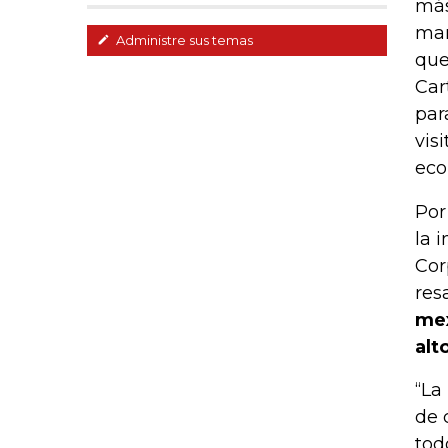
más
man
Administre sus temas
que
Car
par
vis
eco
Por
la 
Cor
res
mex
alt
“La
de 
tod