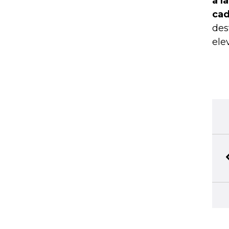
a l
cad
des
ele