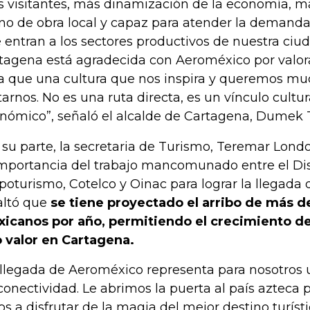
 visitantes, más dinamización de la economía, 
o de obra local y capaz para atender la demanda
 entran a los sectores productivos de nuestra ciuda
tagena está agradecida con Aeroméxico por valo
a que una cultura que nos inspira y queremos m
itarnos. No es una ruta directa, es un vínculo cultu
nómico”, señaló el alcalde de Cartagena, Dumek 
 su parte, la secretaria de Turismo, Teremar Lond
importancia del trabajo mancomunado entre el Dis
poturismo, Cotelco y Oinac para lograr la llegada d
altó que
se tiene proyectado el arribo de más d
icanos por año, permitiendo el crecimiento d
o valor en Cartagena.
 llegada de Aeroméxico representa para nosotros 
conectividad. Le abrimos la puerta al país azteca
os a disfrutar de la magia del mejor destino turísti