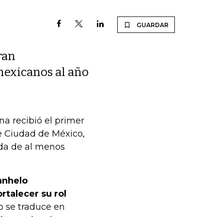
GUARDAR
ran
 mexicanos al año
a recibió el primer
e Ciudad de México,
gada de al menos
anhelo
talecer su rol
go se traduce en