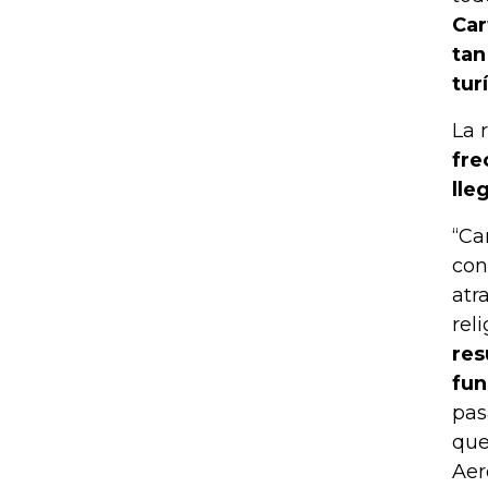
Car
tan
tur
La 
fre
lle
“Ca
con
atr
rel
res
fun
pas
que
Aer