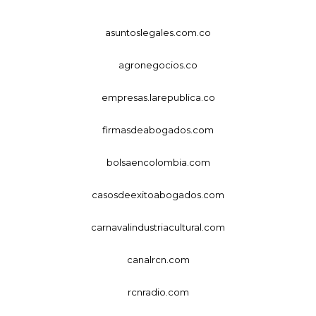
asuntoslegales.com.co
agronegocios.co
empresas.larepublica.co
firmasdeabogados.com
bolsaencolombia.com
casosdeexitoabogados.com
carnavalindustriacultural.com
canalrcn.com
rcnradio.com