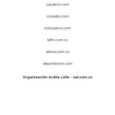
canalrcn.com
rcnradio.com
noticiasrcn.com
lafm.com.co
alerta.com.co
deportesrcn.com
Organización Ardila Lülle - oal.com.co