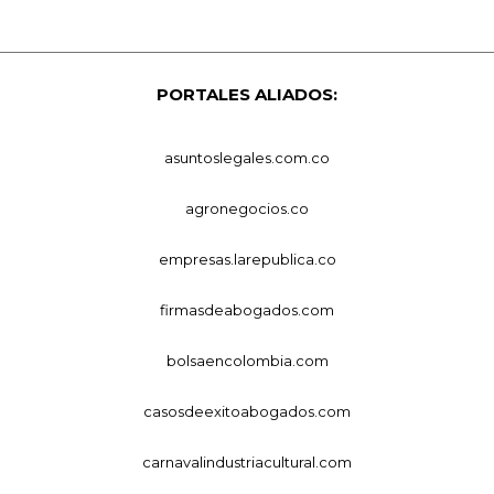
PORTALES ALIADOS:
asuntoslegales.com.co
agronegocios.co
empresas.larepublica.co
firmasdeabogados.com
bolsaencolombia.com
casosdeexitoabogados.com
carnavalindustriacultural.com