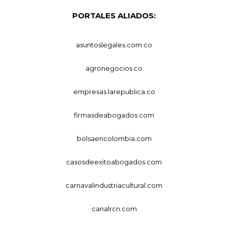
PORTALES ALIADOS:
asuntoslegales.com.co
agronegocios.co
empresas.larepublica.co
firmasdeabogados.com
bolsaencolombia.com
casosdeexitoabogados.com
carnavalindustriacultural.com
canalrcn.com