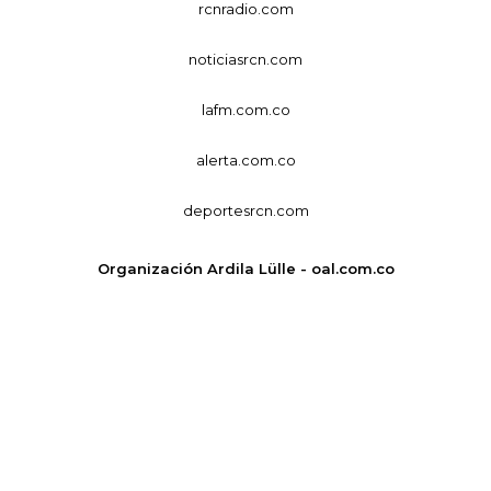
rcnradio.com
noticiasrcn.com
lafm.com.co
alerta.com.co
deportesrcn.com
Organización Ardila Lülle - oal.com.co