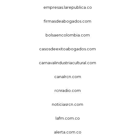
empresas.larepublica.co
firmasdeabogados.com
bolsaencolombia.com
casosdeexitoabogados.com
carnavalindustriacultural.com
canalrcn.com
rcnradio.com
noticiasrcn.com
lafm.com.co
alerta.com.co