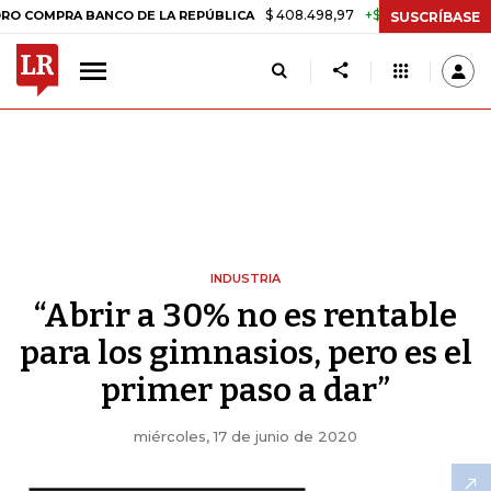
$ 408.498,97
+$ 8.753,81
+2,19%
RA BANCO DE LA REPÚBLICA
TAS
SUSCRÍBASE
INDUSTRIA
“Abrir a 30% no es rentable
para los gimnasios, pero es el
primer paso a dar”
miércoles, 17 de junio de 2020