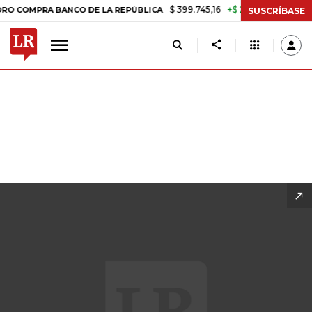
$ 399.745,16
+$ 2.295,71
+0,58%
 DE LA REPÚBLICA
TASA DE USU
SUSCRÍBASE